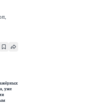
ол,
нажёрных
а, уже
ми
ным