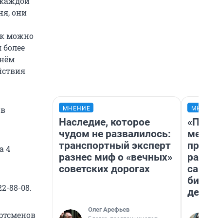
 каждой
ня, они
ак можно
 более
 нём
ействия
 в
МНЕНИЕ
МНЕНИ
Наследие, которое
«Поку
чудом не развалилось:
мешке
транспортный эксперт
предп
а 4
разнес миф о «вечных»
расска
советских дорогах
самом
бизне
2-88-08.
дешев
Олег Арефьев
ортсменов