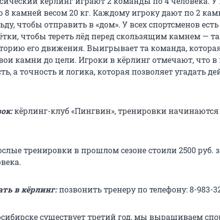
сический кёрлинг играют 2 команды по 4 человека. У
 8 камней весом 20 кг. Каждому игроку дают по 2 кам
ьду, чтобы отправить в «дом». У всех спортсменов есть
тки, чтобы тереть лёд перед скользящим камнем — т
торию его движения. Выигрывает та команда, которая
вои камни до цели. Игроки в кёрлинг отмечают, что в
ть, а точность и логика, которая позволяет угадать д
ок:
кёрлинг-клуб «Пингвин», тренировки начинаются
слые тренировки в прошлом сезоне стоили 2500 руб. з
века.
ать в кёрлинг:
позвонить тренеру по телефону: 8-983-32
осибирске существует третий год, мы выращиваем сп