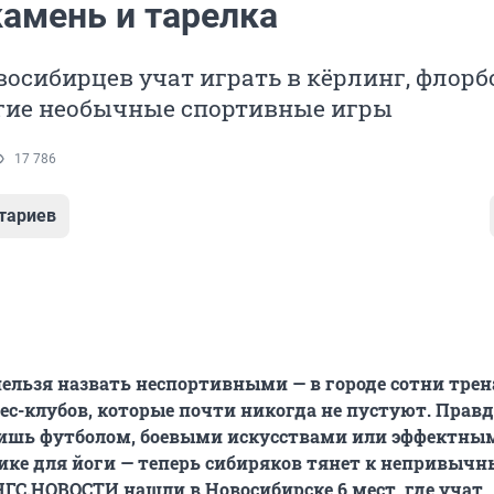
камень и тарелка
овосибирцев учат играть в кёрлинг, флорб
угие необычные спортивные игры
17 786
тариев
ельзя назвать неспортивными — в городе сотни тре
ес-клубов, которые почти никогда не пустуют. Правд
вишь футболом, боевыми искусствами или эффектны
ике для йоги — теперь сибиряков тянет к непривыч
НГС.НОВОСТИ нашли в Новосибирске 6 мест, где учат