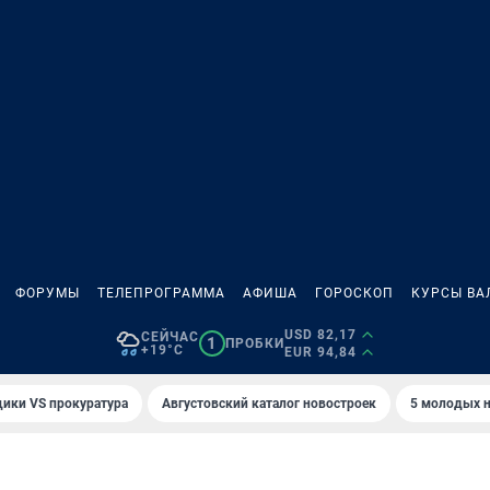
ФОРУМЫ
ТЕЛЕПРОГРАММА
АФИША
ГОРОСКОП
КУРСЫ ВА
USD 82,17
СЕЙЧАС
1
ПРОБКИ
+19°C
EUR 94,84
ики VS прокуратура
Августовский каталог новостроек
5 молодых н