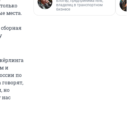
Блогер, предприниматель,
столько
владелец в транспортном
бизнесе
е места.
я сборная
у
 кёрлинга
ам и
оссии по
 говорят,
, но
у нас