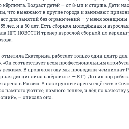
 кёрлинга. Возраст детей — от 8-ми и старше. Дети на
ы, что выезжают в другие города и занимают призовы
раст для занятий без ограничений — у меня женщины
55 лет, и в 60 лет. Есть сборная молодёжная и взросла
зала НГС.НОВОСТИ тренер взрослой сборной по кёрлинг
зова.
 отметила Екатерина, работает только один центр для
». «Он соответствует всем профессиональным атрибут
 режиму. В прошлом году мы проводили чемпионат Р
рная дисциплина в кёрлинге. — Е.Г.). До сих пор ребята
я арена в России. У нас крупные арены ещё есть в Сочи
нас намного уютнее, намного теплее, и лёд по качеству 
оший», — описала она.