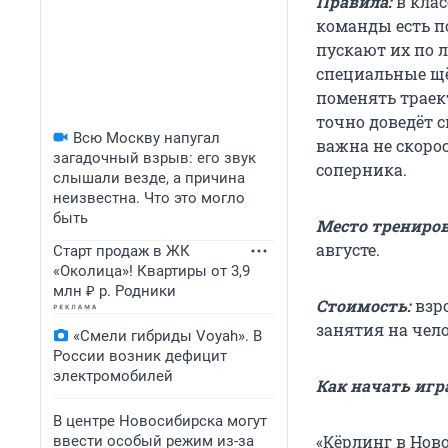
Правила:
в клас
команды есть по
пускают их по л
специальные щё
поменять траек
точно доведёт с
Всю Москву напугал
важна не скорос
загадочный взрыв: его звук
соперника.
слышали везде, а причина
неизвестна. Что это могло
быть
Место трениров
августе.
Старт продаж в ЖК
«Околица»! Квартиры от 3,9
млн ₽ р. Родники
Стоимость:
взро
занятия на чело
«Смели гибриды Voyah». В
России возник дефицит
электромобилей
Как начать игр
В центре Новосибирска могут
«Кёрлинг в Нов
ввести особый режим из-за