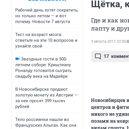
Щётка, 
Рабочий день хотят сократить,
но только летом — и вот
Где и как н
почему. Новости 7 августа
лапту и др
Тест на возраст мозга:
ответьте на эти 10 вопросов и
3 августа 2017, 22:00
узнайте свой
17
коммен
Звездные гости в 500-
летнем соборе: Криштиану
Роналду готовится сыграть
свадьбу века на Мадейре
В Новосибирске продают
золотую монету из Австрии —
Новосибирцев н
за нее просят 399 тысяч
рублей
центров и фитн
никого не уди
Тело россиянки нашли во
позами на ковр
Французских Альпах. Как она
видам спорта. 