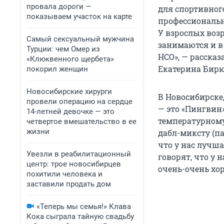
провала дороги —
для спортивного
показываем участок на карте
профессиональн
У взрослых воз
Самый сексуальный мужчина
занимаются и в 
Турции: чем Омер из
НСО», — расска
«Клюквенного щербета»
Екатерина Бирю
покорил женщин
Новосибирские хирурги
В Новосибирске,
провели операцию на сердце
— это «Пингвин
14-летней девочке — это
температурному
четвертое вмешательство в ее
жизни
дабл-миксту (па
что у нас лучша
Увезли в реабилитационный
говорят, что у 
центр: трое новосибирцев
очень-очень хор
похитили человека и
заставили продать дом
«Теперь мы семья!» Клава
Кока сыграла тайную свадьбу