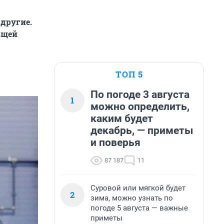
другие.
ющей
ТОП 5
По погоде 3 августа
1
можно определить,
каким будет
декабрь, — приметы
и поверья
87 187
11
Суровой или мягкой будет
2
зима, можно узнать по
погоде 5 августа — важные
приметы