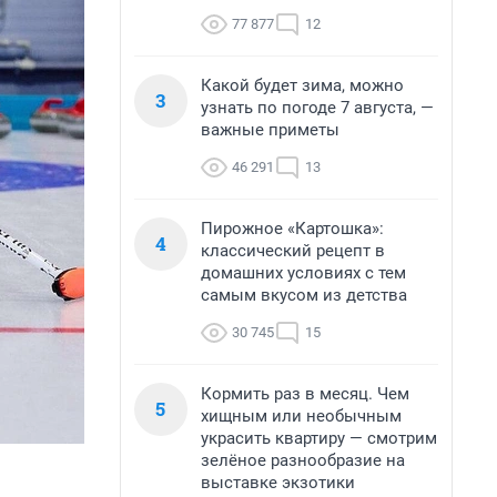
77 877
12
Какой будет зима, можно
3
узнать по погоде 7 августа, —
важные приметы
46 291
13
Пирожное «Картошка»:
4
классический рецепт в
домашних условиях с тем
самым вкусом из детства
30 745
15
Кормить раз в месяц. Чем
5
хищным или необычным
украсить квартиру — смотрим
зелёное разнообразие на
выставке экзотики