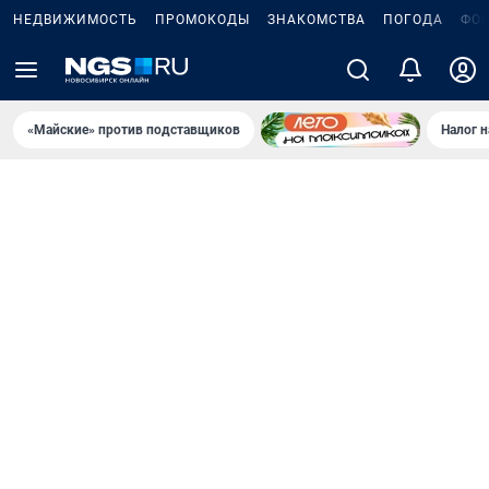
НЕДВИЖИМОСТЬ
ПРОМОКОДЫ
ЗНАКОМСТВА
ПОГОДА
ФО
«Майские» против подставщиков
Налог 