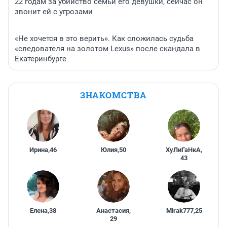
22 годам за убийство семьи его девушки, сейчас он
звонит ей с угрозами
«Не хочется в это верить». Как сложилась судьба
«следователя на золотом Lexus» после скандала в
Екатеринбурге
ЗНАКОМСТВА
Ирина
,
46
Юлия
,
50
ХуЛиГаНкА
,
43
Елена
,
38
Анастасия
,
Mirak777
,
25
29