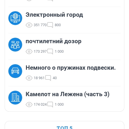
Электронный город
351 770
800
почтилетний дозор
173 297
1 000
Немного о пружинах подвески.
18 961
40
Камелот на Лежена (часть 3)
174 024
1 000
ТОП 5