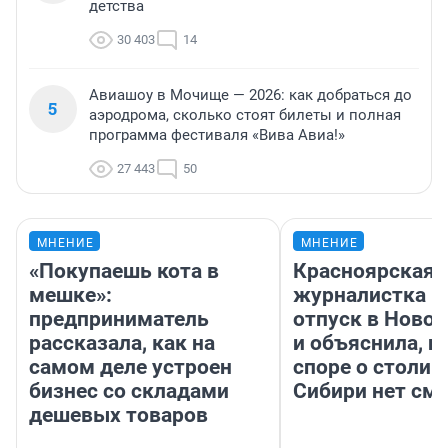
детства
30 403
14
Авиашоу в Мочище — 2026: как добраться до
5
аэродрома, сколько стоят билеты и полная
программа фестиваля «Вива Авиа!»
27 443
50
МНЕНИЕ
МНЕНИЕ
«Покупаешь кота в
Красноярская
мешке»:
журналистка п
предприниматель
отпуск в Ново
рассказала, как на
и объяснила, п
самом деле устроен
споре о столиц
бизнес со складами
Сибири нет см
дешевых товаров