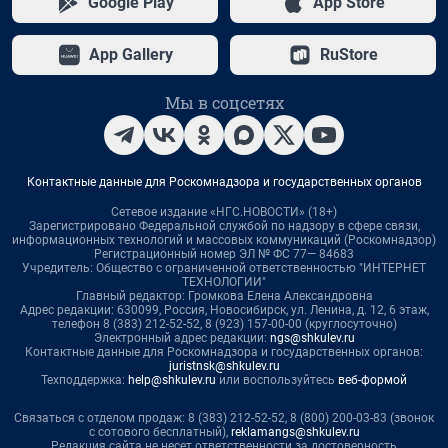
Google Play
App Store
App Gallery
RuStore
Мы в соцсетях
Контактные данные для Роскомнадзора и государственных органов
Сетевое издание «НГС.НОВОСТИ» (18+)
Зарегистрировано Федеральной службой по надзору в сфере связи,
информационных технологий и массовых коммуникаций (Роскомнадзор)
Регистрационный номер ЭЛ № ФС 77— 84683
Учредитель: Общество с ограниченной ответственностью "ИНТЕРНЕТ
ТЕХНОЛОГИИ"
Главный редактор: Громкова Елена Александровна
Адрес редакции: 630099, Россия, Новосибирск, ул. Ленина, д. 12, 6 этаж,
телефон 8 (383) 212-52-52, 8 (923) 157-00-00 (круглосуточно)
Электронный адрес редакции:
ngs@shkulev.ru
Контактные данные для Роскомнадзора и государственных органов:
juristnsk@shkulev.ru
Техподдержка:
help@shkulev.ru
или воспользуйтесь
веб-формой
Связаться с отделом продаж: 8 (383) 212-52-52, 8 (800) 200-03-83 (звонок
с сотового бесплатный),
reklamangs@shkulev.ru
Редакция сайта не несет ответственности за достоверность