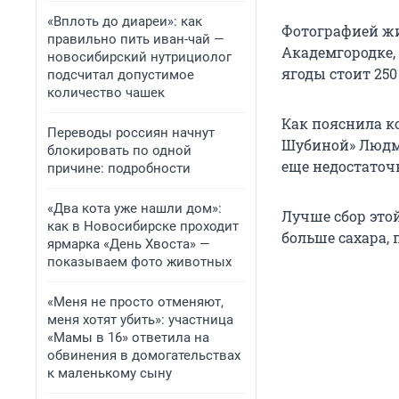
«Вплоть до диареи»: как
Фотографией жи
правильно пить иван-чай —
Академгородке,
новосибирский нутрициолог
ягоды стоит 250 
подсчитал допустимое
количество чашек
Как пояснила к
Переводы россиян начнут
Шубиной» Людм
блокировать по одной
еще недостаточн
причине: подробности
«Два кота уже нашли дом»:
Лучше сбор это
как в Новосибирске проходит
больше сахара, 
ярмарка «День Хвоста» —
показываем фото животных
«Меня не просто отменяют,
меня хотят убить»: участница
«Мамы в 16» ответила на
обвинения в домогательствах
к маленькому сыну