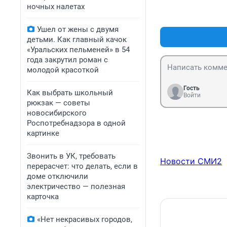
витаминов и мик
ночных налетах
покупать за так
жизни они торгу
Ушел от жены с двумя
детьми. Как главный качок
«Уральских пельменей» в 54
года закрутил роман с
молодой красоткой
Гость
Как выбрать школьный
Войти
рюкзак — советы
новосибирского
Роспотребнадзора в одной
картинке
Звонить в УК, требовать
Новости СМИ2
перерасчет: что делать, если в
доме отключили
электричество — полезная
карточка
«Нет некрасивых городов,