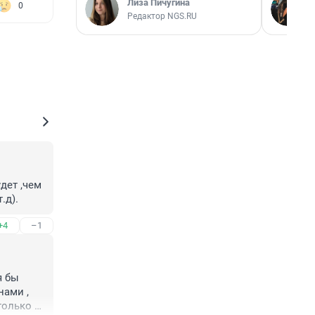
Лиза Пичугина
0
Редактор NGS.RU
ет ,чем 
.д).
+4
–1
 бы 
ами , 
олько 