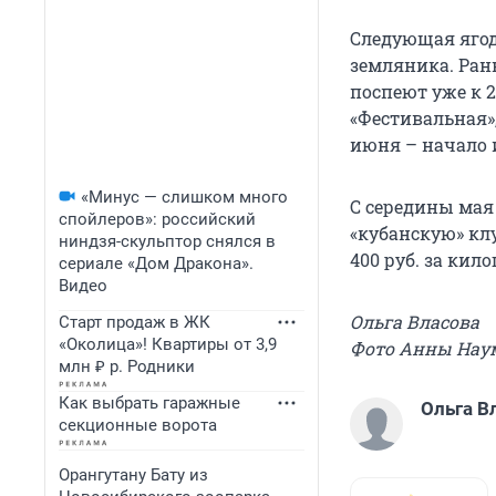
Следующая ягода
земляника. Ранн
поспеют уже к 2
«Фестивальная»,
июня – начало 
«Минус — слишком много
С середины мая
спойлеров»: российский
«кубанскую» кл
ниндзя-скульптор снялся в
400 руб. за кил
сериале «Дом Дракона».
Видео
Ольга Власова
Старт продаж в ЖК
«Околица»! Квартиры от 3,9
Фото Анны Нау
млн ₽ р. Родники
Как выбрать гаражные
Ольга В
секционные ворота
Орангутану Бату из