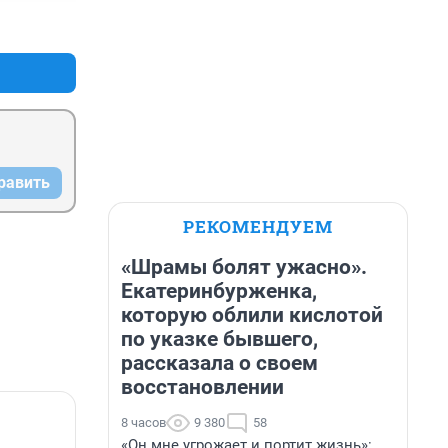
 можно 
+5
–3
ошей 
равить
РЕКОМЕНДУЕМ
«Шрамы болят ужасно».
Екатеринбурженка,
которую облили кислотой
по указке бывшего,
рассказала о своем
восстановлении
8 часов
9 380
58
«Он мне угрожает и портит жизнь»: