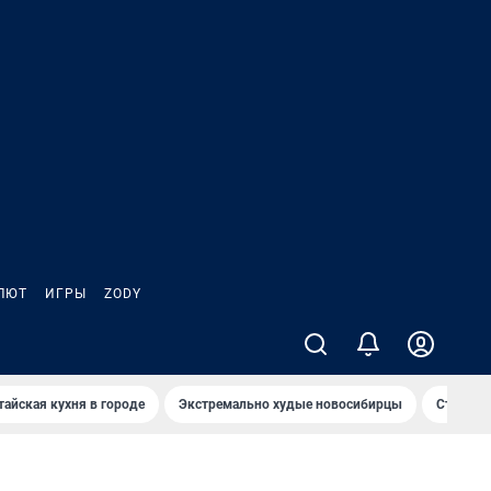
ЛЮТ
ИГРЫ
ZODY
тайская кухня в городе
Экстремально худые новосибирцы
Старт те