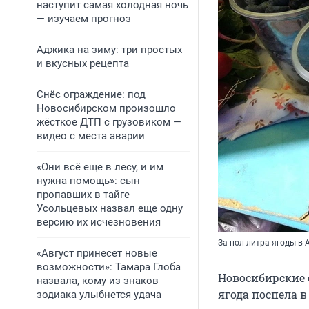
наступит самая холодная ночь
— изучаем прогноз
Аджика на зиму: три простых
и вкусных рецепта
Снёс ограждение: под
Новосибирском произошло
жёсткое ДТП с грузовиком —
видео с места аварии
«Они всё еще в лесу, и им
нужна помощь»: сын
пропавших в тайге
Усольцевых назвал еще одну
версию их исчезновения
За пол-литра ягоды в 
«Август принесет новые
возможности»: Тамара Глоба
Новосибирские 
назвала, кому из знаков
ягода поспела 
зодиака улыбнется удача