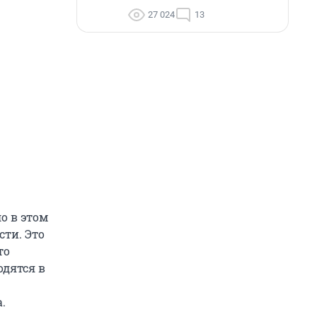
27 024
13
о в этом
сти. Это
то
одятся в
.