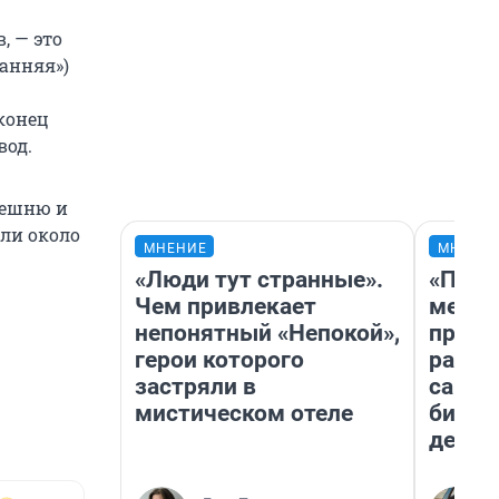
, — это
ранняя»)
 конец
вод.
решню и
яли около
МНЕНИЕ
МНЕНИ
«Люди тут странные».
«Поку
Чем привлекает
мешке
непонятный «Непокой»,
предп
герои которого
расска
застряли в
самом
мистическом отеле
бизне
дешев