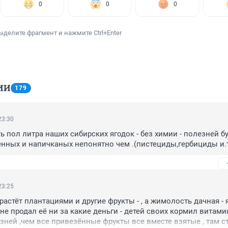
0
0
0
ыделите фрагмент и нажмите Ctrl+Enter
ИИ
179
23:30
 пол литра наших сибирских ягодок - без химии - полезней буд
нных и напичканых непонятно чем .(пистециды,гербициды и.т
23:25
астёт плантациями и другие фрукты - , а жимолость дачная - я
не продал её ни за какие деньги - детей своих кормил витамин
ней ,чем все привезённые фрукты все вместе взятые , там ст