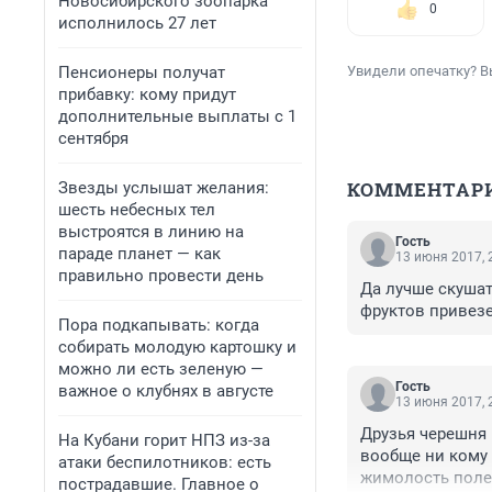
Новосибирского зоопарка
0
исполнилось 27 лет
Пенсионеры получат
Увидели опечатку? В
прибавку: кому придут
дополнительные выплаты с 1
сентября
КОММЕНТАР
Звезды услышат желания:
шесть небесных тел
выстроятся в линию на
Гость
параде планет — как
13 июня 2017, 
правильно провести день
Да лучше скушать
фруктов привезе
Пора подкапывать: когда
собирать молодую картошку и
можно ли есть зеленую —
Гость
важное о клубнях в августе
13 июня 2017, 
Друзья черешня р
На Кубани горит НПЗ из-за
вообще ни кому 
атаки беспилотников: есть
жимолость полез
пострадавшие. Главное о