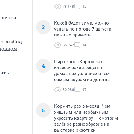
78 148
12
-литра
Какой будет зима, можно
3
узнать по погоде 7 августа, —
важные приметы
ства «Сад
56 947
14
новном
Пирожное «Картошка»:
4
классический рецепт в
рать
домашних условиях с тем
самым вкусом из детства
30 986
17
Кормить раз в месяц. Чем
5
хищным или необычным
украсить квартиру — смотрим
зелёное разнообразие на
выставке экзотики