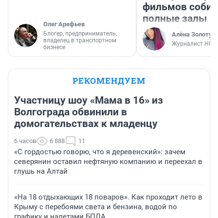
фильмов соби
полные залы
Олег Арефьев
Блогер, предприниматель,
Алёна Золотух
владелец в транспортном
Журналист НГС
бизнесе
РЕКОМЕНДУЕМ
Участницу шоу «Мама в 16» из
Волгограда обвинили в
домогательствах к младенцу
6 часов
6 888
11
«С гордостью говорю, что я деревенский»: зачем
северянин оставил нефтяную компанию и переехал в
глушь на Алтай
«На 18 отдыхающих 18 поваров». Как проходит лето в
Крыму с перебоями света и бензина, водой по
графику и налетами БПЛА