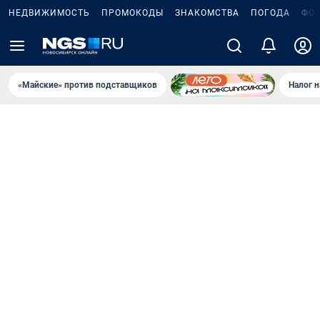
НЕДВИЖИМОСТЬ
ПРОМОКОДЫ
ЗНАКОМСТВА
ПОГОДА
ФО
«Майские» против подставщиков
Налог 