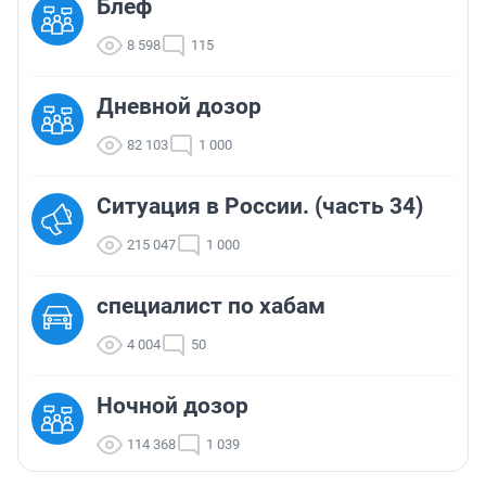
Блеф
8 598
115
Дневной дозор
82 103
1 000
Ситуация в России. (часть 34)
215 047
1 000
cпециалист по хабам
4 004
50
Ночной дозор
114 368
1 039