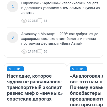
Пирожное «Картошка»: классический рецепт
4
в домашних условиях с тем самым вкусом из
детства
30 312
13
Авиашоу в Мочище — 2026: как добраться до
5
аэродрома, сколько стоят билеты и полная
программа фестиваля «Вива Авиа!»
27 374
50
МНЕНИЕ
МНЕНИЕ
Наследие, которое
«Аналоговая ж
чудом не развалилось:
вот что нам ну
транспортный эксперт
Почему новые
разнес миф о «вечных»
блокбастеры
советских дорогах
проваливаются,
повторы стары