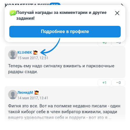
КОММЕНТАРИИ
250
Получай награды за комментарии и другие 
задания!
Гость
9 июня 2017, 18:55
Подробнее в профиле
Женя, ну хоть щас ровно вышло или как обычно?
+0
–0
KLU4NIK
15 мая 2017, 12:51
Теперь ему надо сигналку вживить и парковочные 
радары сзади.
+1
–0
ЛеонидМ
14 мая 2017, 13:41
Фигня это все. Вот на попмехе недавно писали - один 
такой киборг себе в член вибратор вживили, заради 
вящего удовольствия себя и подруги - вот это я 
понимаю, вот это тема! :)

+3
–1
Хотя и про нашего киборга с компасом на попмехе 