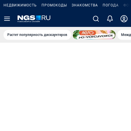
НЕДВИЖИМОСТЬ
ПРОМОКОДЫ
ЗНАКОМСТВА
ПОГОДА
ФО
Растет популярность дискаунтеров
Межд