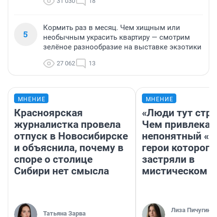
31 030
18
Кормить раз в месяц. Чем хищным или
5
необычным украсить квартиру — смотрим
зелёное разнообразие на выставке экзотики
27 062
13
МНЕНИЕ
МНЕНИЕ
Красноярская
«Люди тут стр
журналистка провела
Чем привлекае
отпуск в Новосибирске
непонятный «Н
и объяснила, почему в
герои которого
споре о столице
застряли в
Сибири нет смысла
мистическом о
Лиза Пичугина
Татьяна Зарва