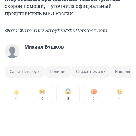
скорой помощи, – уточнила официальный
представитель МВД России.
Фото: Фото Yury Stroykin/Shutterstock.com
Михаил Бушков
Санкт-Петербург
Полиция
Скорая помощь
Нападение
0
0
0
0
0