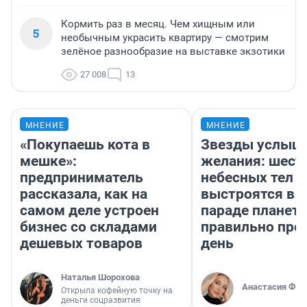
Кормить раз в месяц. Чем хищным или
5
необычным украсить квартиру — смотрим
зелёное разнообразие на выставке экзотики
27 008
13
МНЕНИЕ
МНЕНИЕ
«Покупаешь кота в
Звезды услыш
мешке»:
желания: шест
предприниматель
небесных тел
рассказала, как на
выстроятся в 
самом деле устроен
параде планет 
бизнес со складами
правильно про
дешевых товаров
день
Наталья Шорохова
Анастасия Фил
Открыла кофейную точку на
деньги соцразвития