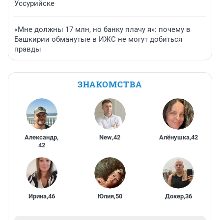
Уссурийске
«Мне должны 17 млн, но банку плачу я»: почему в
Башкирии обманутые в ИЖС не могут добиться
правды
ЗНАКОМСТВА
Александр
,
New
,
42
Алёнушка
,
42
42
Ирина
,
46
Юлия
,
50
Докер
,
36