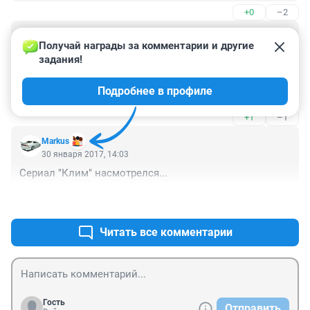
+0
–2
Гость
30 января 2017, 14:14
Получай награды за комментарии и другие 
задания!
Он туда уже пришел преднамеренно с ними 
расправиться. Не кто с ним там не распивал 
Подробнее в профиле
алкогольные напитки. У него уже второе такое 
преступление в этой же деревни. Люди живут и 
+1
–1
боятся, кто будет следующий.
Markus
30 января 2017, 14:03
Сериал "Клим" насмотрелся...
+2
–0
Читать все комментарии
Гость
Отправить