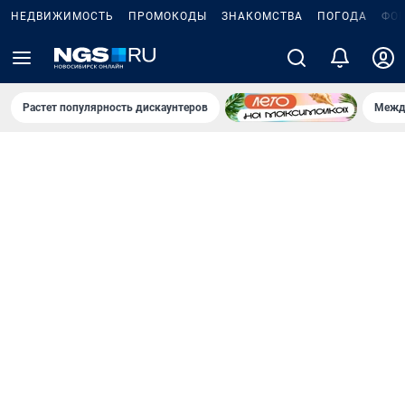
НЕДВИЖИМОСТЬ
ПРОМОКОДЫ
ЗНАКОМСТВА
ПОГОДА
ФО
Растет популярность дискаунтеров
Межд