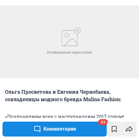
Ольга Просветова и Евгения Чернобаева,
совладелицы модного бренда Malina Fashion:
«Поздравляем всех с наступающим 2017 годом!
33
Желаем в новом году всем счастья, здоровья,
Комментарии
семейного благополучия. И чтобы год Огненного
Петуха принес всем побольше ярких эмоций,