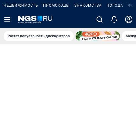
НЕДВИЖИМОСТЬ
ПРОМОКОДЫ
ЗНАКОМСТВА
ПОГОДА
ФО
Растет популярность дискаунтеров
Межд