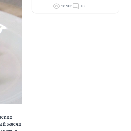
26 905
13
еских
дый месяц
ывать о