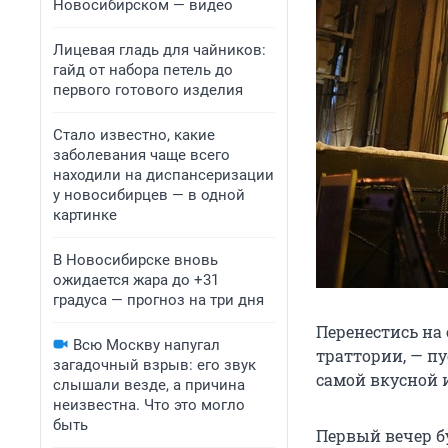
Новосибирском — видео
Лицевая гладь для чайников:
гайд от набора петель до
первого готового изделия
Стало известно, какие
заболевания чаще всего
находили на диспансеризации
у новосибирцев — в одной
картинке
В Новосибирске вновь
ожидается жара до +31
градуса — прогноз на три дня
Перенестись на
Всю Москву напугал
траттории, — п
загадочный взрыв: его звук
самой вкусной 
слышали везде, а причина
неизвестна. Что это могло
быть
Первый вечер б