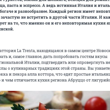
ца, паста и эспрессо. А ведь истинная Италия и итал
богаче и разнообразнее. Каждый регион имеет непо
 зачастую не встретить в другой части Италии. И к
ует на то, что именно он и его неповторимая кухня я
нской.
аттория La Trenta, находящаяся в самом центре Новос
зать и, самое главное, дать попробовать гостям вкусы
гиональной Италии, подтвердить или опровергнуть н
лы о кулинарных традициях этой страны. Вы узнаете,
кка и пекора алла коттора, что едят простые итальян
 и чем отличается кухня региона Абруццо от лигурий