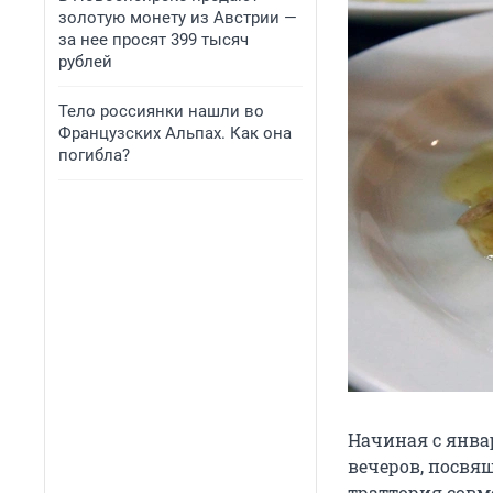
золотую монету из Австрии —
за нее просят 399 тысяч
рублей
Тело россиянки нашли во
Французских Альпах. Как она
погибла?
Начиная с январ
вечеров, посвя
траттория совм