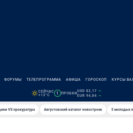
ФОРУМЫ
ТЕЛЕПРОГРАММА
АФИША
ГОРОСКОП
КУРСЫ ВА
USD 82,17
СЕЙЧАС
1
ПРОБКИ
+13°C
EUR 94,84
ики VS прокуратура
Августовский каталог новостроек
5 молодых н