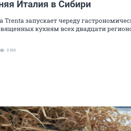
няя Италия в Сибири
a Trenta запускает череду гастрономиче
священных кухням всех двадцати регион
3 303