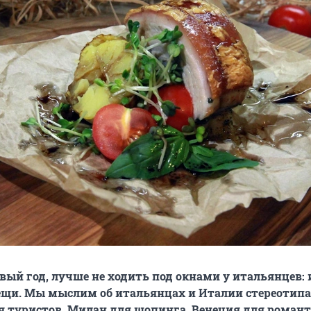
овый год, лучше не ходить под окнами у итальянцев: 
ещи. Мы мыслим об итальянцах и Италии стереотип
 туристов, Милан для шопинга, Венеция для романт