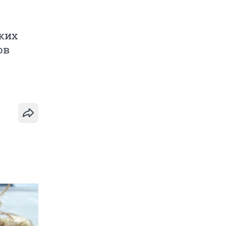
ских
ов