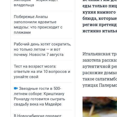
владельца
еды только пиц
кухня намного 
Побережье Анапы
блюда, которые
заполонили ядовитые
регион претенд
медузы: что происходит с
истинно италья
пляжами
Рабочий день хотят сократить,
но только летом — и вот
Итальянская тр
почему. Новости 7 августа
захотела расска
аутентичной ре
Тест на возраст мозга:
ответьте на эти 10 вопросов и
расхожие домыс
узнайте свой
такое сальтимбо
улицах Палермо
Звездные гости в 500-
летнем соборе: Криштиану
Роналду готовится сыграть
свадьбу века на Мадейре
В Новосибирске продают