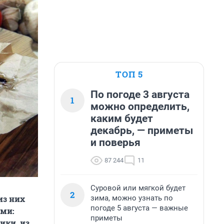
ТОП 5
По погоде 3 августа
1
можно определить,
каким будет
декабрь, — приметы
и поверья
87 244
11
Суровой или мягкой будет
2
зима, можно узнать по
из них
погоде 5 августа — важные
ами:
приметы
ики, из