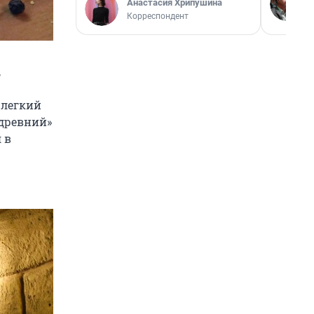
Анастасия Хрипушина
Корреспондент
,
 легкий
«древний»
 в