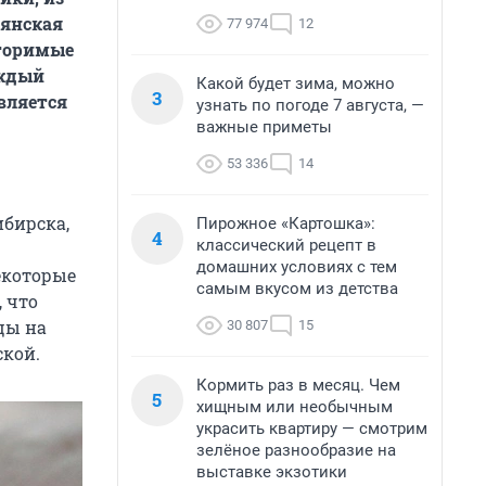
ьянская
77 974
12
вторимые
аждый
Какой будет зима, можно
3
вляется
узнать по погоде 7 августа, —
важные приметы
53 336
14
ибирска,
Пирожное «Картошка»:
4
классический рецепт в
домашних условиях с тем
екоторые
самым вкусом из детства
 что
цы на
30 807
15
ской.
Кормить раз в месяц. Чем
5
хищным или необычным
украсить квартиру — смотрим
зелёное разнообразие на
выставке экзотики