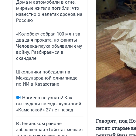
Дома и автомобили в огне,
мирные жители погибли: что
известно о налетах дронов на
Россию
«Колобок» собрал 100 млн за
два дня проката, но фанаты
Человека-паука объявили ему
войну. Разбираемся в
скандале
Школьники победили на
Международной олимпиаде
по ИИ в Казахстане
Нагиева не узнать! Как
выглядели звезды культовой
«Каменской» 27 лет назад
​Говорят, под Н
В Ленинском районе
летят старые в
заброшенная «Тойота» мешает
вечный Рим для
жильцам — мэрия ищет