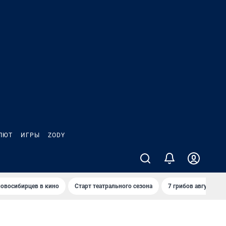
ЛЮТ
ИГРЫ
ZODY
овосибирцев в кино
Старт театрального сезона
7 грибов августа