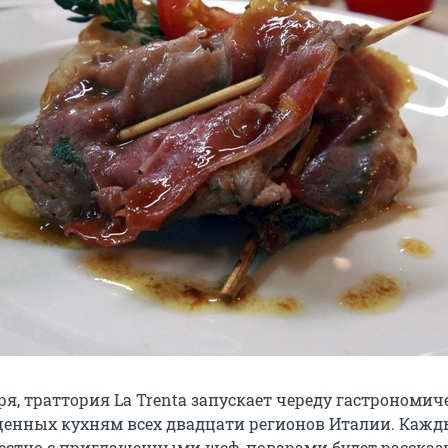
я, траттория La Trenta запускает череду гастрономич
щенных кухням всех двадцати регионов Италии. Каж
естно с приглашенными шеф-поварами будет рассказ