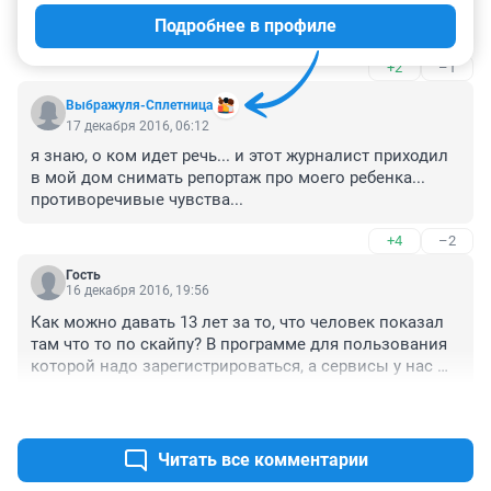
альтернатива судебному сроку. Не пора ли ввести это 
Подробнее в профиле
и у нас? Кстати, некоторые добровольно на это идут 
вместо заключения.

+2
–1
А то развелось насильников, педофилов и пр. 
Эксгибициониста убили. А была бы такая мера, то и 
Выбражуля-Сплетница
опасностей было бы меньше.
17 декабря 2016, 06:12
я знаю, о ком идет речь... и этот журналист приходил 
в мой дом снимать репортаж про моего ребенка... 
противоречивые чувства...
+4
–2
Гость
16 декабря 2016, 19:56
Как можно давать 13 лет за то, что человек показал 
там что то по скайпу? В программе для пользования 
которой надо зарегистрироваться, а сервисы у нас 
все вроде бы требуют 18 лет- минимальный порог. 
+40
–14
Просто какой то правовой беспредел или личная 
месть судьи. 13 лет за то что мать почему то 
допустила 7 летнего ребенка к скайпу и общению с 
Читать все комментарии
левым мужиком? Задумайтесь. За убийство дают 8 