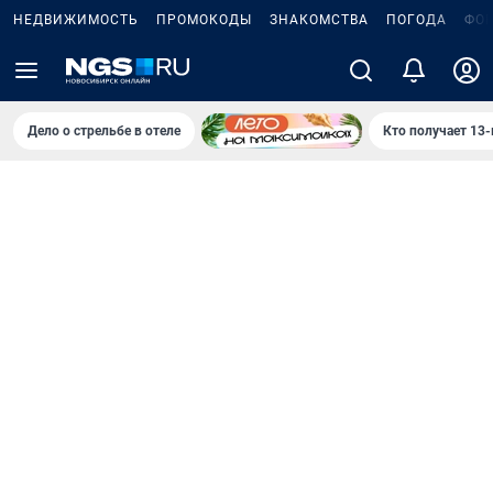
НЕДВИЖИМОСТЬ
ПРОМОКОДЫ
ЗНАКОМСТВА
ПОГОДА
ФО
Дело о стрельбе в отеле
Кто получает 13-