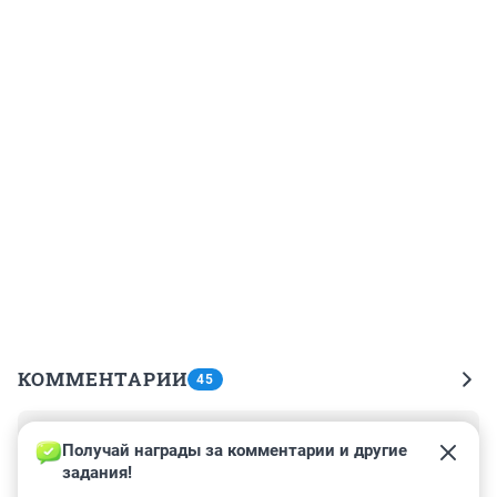
КОММЕНТАРИИ
45
Гость
17 декабря 2016, 07:19
Получай награды за комментарии и другие 
задания!
Во многих странах введена химическая кастрация, как 