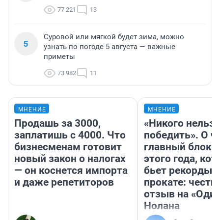
77 221
13
Суровой или мягкой будет зима, можно
5
узнать по погоде 5 августа — важные
приметы
73 982
11
МНЕНИЕ
МНЕНИЕ
Продашь за 3000,
«Никого нельз
заплатишь с 4000. Что
победить». О ч
бизнесменам готовит
главный блокб
новый закон о налогах
этого года, ко
— он коснется импорта
бьет рекорды 
и даже репетиторов
прокате: честн
отзыв на «Оди
Нолана