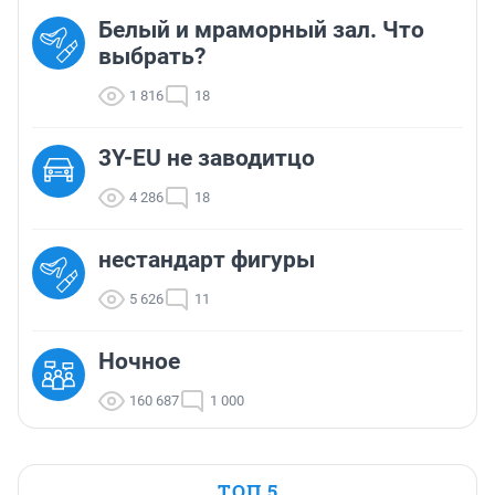
Белый и мраморный зал. Что
выбрать?
1 816
18
3Y-EU не заводитцо
4 286
18
нестандарт фигуры
5 626
11
Ночное
160 687
1 000
ТОП 5