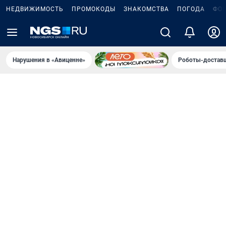
НЕДВИЖИМОСТЬ
ПРОМОКОДЫ
ЗНАКОМСТВА
ПОГОДА
ФО
Нарушения в «Авиценне»
Роботы-доставщ