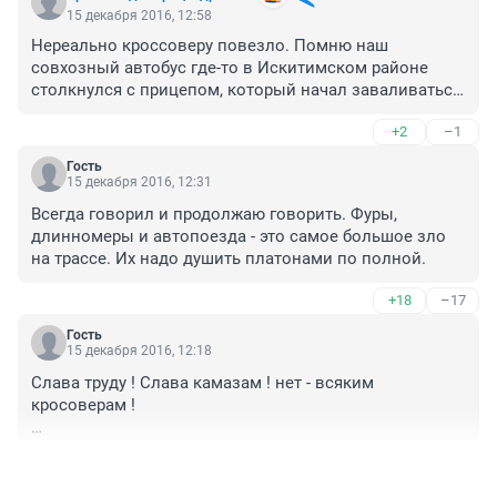
15 декабря 2016, 12:58
Нереально кроссоверу повезло. Помню наш 
совхозный автобус где-то в Искитимском районе 
столкнулся с прицепом, который начал заваливаться 
на встречку. Благо, что там везли какие-то 
+2
–1
шоколадки, кофе-какао и т.п., а не кирпичи, трубы или 
лес например. Водителя лично знаю, он не гоняет и 
Гость
всегда на дорогу смотрит, вот успел увернуть свой 
15 декабря 2016, 12:31
ЛАЗ, только по его двери долбануло и по двум 
Всегда говорил и продолжаю говорить. Фуры, 
боковым окнам. Одна пострадавшая отправлена в 
длинномеры и автопоезда - это самое большое зло 
больницу всего была!
на трассе. Их надо душить платонами по полной.
+18
–17
Гость
15 декабря 2016, 12:18
Слава труду ! Слава камазам ! нет - всяким 
кросоверам !

и вообще - это было импортозамещение в действии .
+4
–14