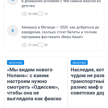
в домашних условиях с тем самым вкусом из
детства
30 280
13
Авиашоу в Мочище — 2026: как добраться до
5
аэродрома, сколько стоят билеты и полная
программа фестиваля «Вива Авиа!»
27 324
50
МНЕНИЕ
МНЕНИЕ
«Мы видим нового
Наследие, кото
Нолана»: с каким
чудом не разва
настроем нужно
транспортный 
смотреть «Одиссею»,
разнес миф о 
чтобы она не
советских доро
выглядела как фиаско