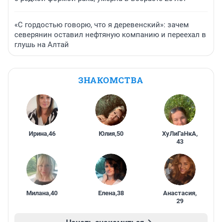
«С гордостью говорю, что я деревенский»: зачем
северянин оставил нефтяную компанию и переехал в
глушь на Алтай
ЗНАКОМСТВА
Ирина
,
46
Юлия
,
50
ХуЛиГаНкА
,
43
Милана
,
40
Елена
,
38
Анастасия
,
29