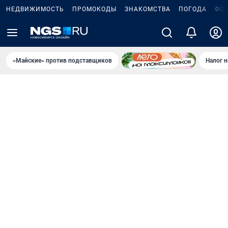
НЕДВИЖИМОСТЬ
ПРОМОКОДЫ
ЗНАКОМСТВА
ПОГОДА
ФО
«Майские» против подставщиков
Налог 