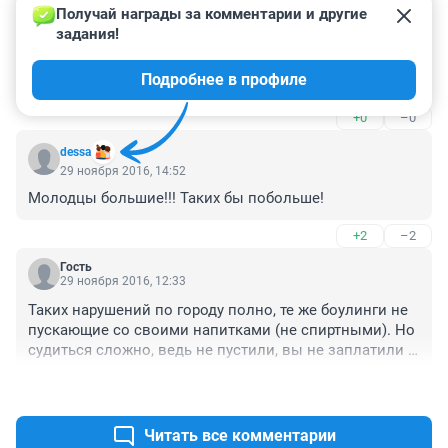
16 марта 2021, 02:29
Получай награды за комментарии и другие 
задания!
Меня так тоже не пустили в это заведение, охранник 
сказал, что я в спортивной одежде, была в черных 
Подробнее в профиле
классических брюках и тунике. Ушла, но было не 
приятно, как обосрали ни за что
+0
–0
dessa
29 ноября 2016, 14:52
Молодцы большие!!! Таких бы побольше!
+2
–2
Гость
29 ноября 2016, 12:33
Таких нарушений по городу полно, те же боулинги не 
пускающие со своими напитками (не спиртными). Но 
судиться сложно, ведь не пустили, вы не заплатили и 
ущерба мол нет. :( А на испорченные праздники 
+0
–1
нашим судьям плевать.
Читать все комментарии