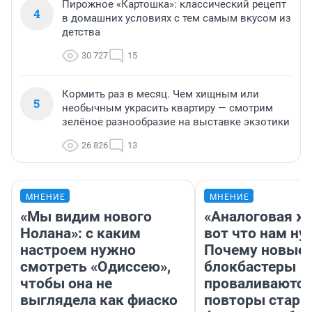
Пирожное «Картошка»: классический рецепт
4
в домашних условиях с тем самым вкусом из
детства
30 727
15
Кормить раз в месяц. Чем хищным или
5
необычным украсить квартиру — смотрим
зелёное разнообразие на выставке экзотики
26 826
13
МНЕНИЕ
МНЕНИЕ
«Мы видим нового
«Аналоговая ж
Нолана»: с каким
вот что нам ну
настроем нужно
Почему новые
смотреть «Одиссею»,
блокбастеры
чтобы она не
проваливаются,
выглядела как фиаско
повторы стары