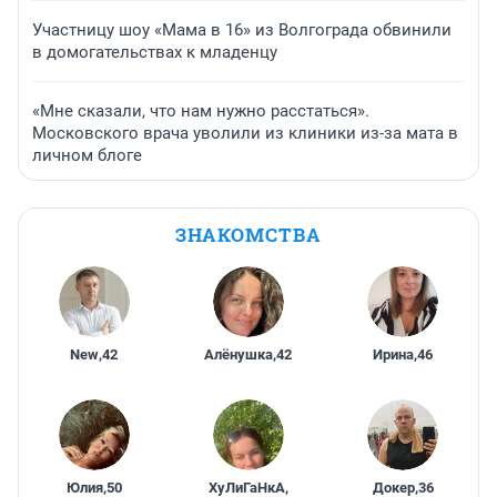
Участницу шоу «Мама в 16» из Волгограда обвинили
в домогательствах к младенцу
«Мне сказали, что нам нужно расстаться».
Московского врача уволили из клиники из-за мата в
личном блоге
ЗНАКОМСТВА
New
,
42
Алёнушка
,
42
Ирина
,
46
Юлия
,
50
ХуЛиГаНкА
,
Докер
,
36