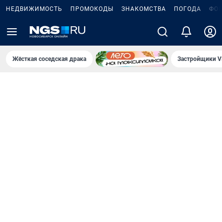
НЕДВИЖИМОСТЬ
ПРОМОКОДЫ
ЗНАКОМСТВА
ПОГОДА
ФО
Жёсткая соседская драка
Застройщики V