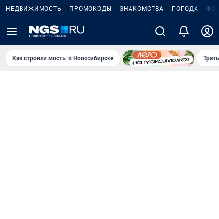
НЕДВИЖИМОСТЬ
ПРОМОКОДЫ
ЗНАКОМСТВА
ПОГОДА
ФО
Как строили мосты в Новосибирске
Траты