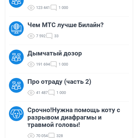
123 441
1 000
Чем МТС лучше Билайн?
7 592
33
Дымчатый дозор
191 694
1 000
Про отраду (часть 2)
41 487
1 000
Срочно!Нужна помощь коту с
разрывом диафрагмы и
травмой головы!
70 054
328