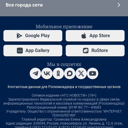
Все города сети
Мобильное приложение
Google Play
App Store
App Gallery
RuStore
Мы в соцсетях
Контактные данные для Роскомнадзора и государственных органов
Сетевое издание «НГС.НОВОСТИ» (18+)
Зарегистрировано Федеральной службой по надзору в сфере связи,
информационных технологий и массовых коммуникаций (Роскомнадзор)
Регистрационный номер ЭЛ № ФС 77— 84683
Учредитель: Общество с ограниченной ответственностью "ИНТЕРНЕТ
ТЕХНОЛОГИИ"
Главный редактор: Громкова Елена Александровна
Адрес редакции: 630099, Россия, Новосибирск, ул. Ленина, д. 12, 6 этаж,
телефон 8 (383) 212-52-52, 8 (923) 157-00-00 (круглосуточно)