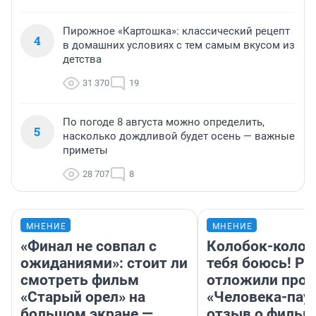
Пирожное «Картошка»: классический рецепт
4
в домашних условиях с тем самым вкусом из
детства
31 370
19
По погоде 8 августа можно определить,
5
насколько дождливой будет осень — важные
приметы
28 707
8
МНЕНИЕ
МНЕНИЕ
«Финал не совпал с
Колобок-колобо
ожиданиями»: стоит ли
тебя боюсь! Ра
смотреть фильм
отложили прок
«Старый орел» на
«Человека-пау
большом экране —
отзыв о фильм