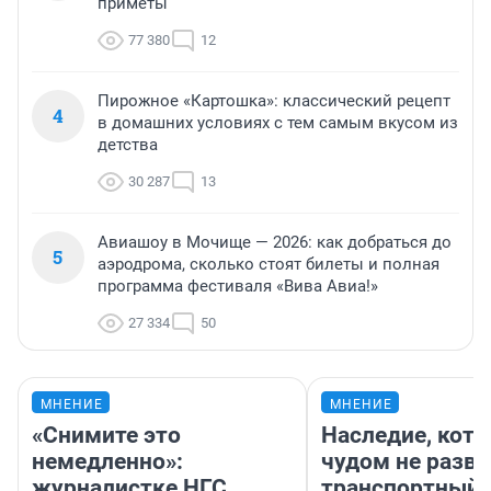
приметы
77 380
12
Пирожное «Картошка»: классический рецепт
4
в домашних условиях с тем самым вкусом из
детства
30 287
13
Авиашоу в Мочище — 2026: как добраться до
5
аэродрома, сколько стоят билеты и полная
программа фестиваля «Вива Авиа!»
27 334
50
МНЕНИЕ
МНЕНИЕ
«Снимите это
Наследие, кото
немедленно»:
чудом не разва
журналистке НГС
транспортный 