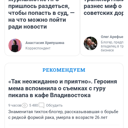
пришлось раздеться,
разнес миф о 
чтобы попасть в суд, —
советских доро
на что можно пойти
ради новости
Олег Арефьев
Блогер, предпри
Анастасия Хрипушина
владелец в тра
Корреспондент
бизнесе
РЕКОМЕНДУЕМ
«Так неожиданно и приятно». Героиня
мема вспомнила о съемках с гуру
пикапа в кафе Владивостока
9 часов
5 480
Обсудить
Знаменитая тикток-блогер, рассказывавшая о борьбе
с редкой формой рака, умерла в возрасте 26 лет