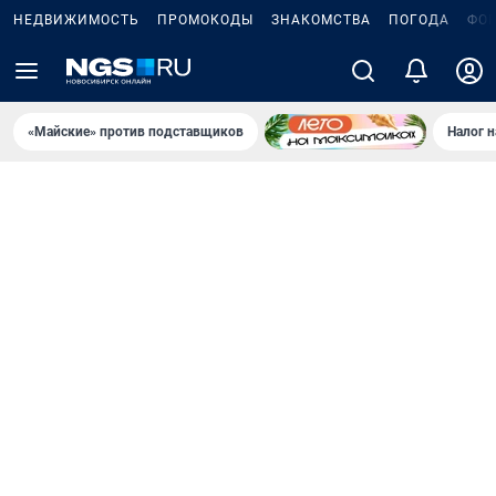
НЕДВИЖИМОСТЬ
ПРОМОКОДЫ
ЗНАКОМСТВА
ПОГОДА
ФО
«Майские» против подставщиков
Налог 