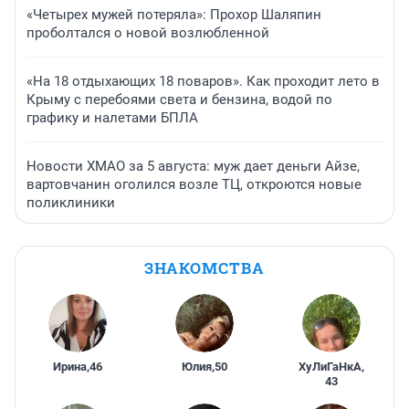
«Четырех мужей потеряла»: Прохор Шаляпин
проболтался о новой возлюбленной
«На 18 отдыхающих 18 поваров». Как проходит лето в
Крыму с перебоями света и бензина, водой по
графику и налетами БПЛА
Новости ХМАО за 5 августа: муж дает деньги Айзе,
вартовчанин оголился возле ТЦ, откроются новые
поликлиники
ЗНАКОМСТВА
Ирина
,
46
Юлия
,
50
ХуЛиГаНкА
,
43