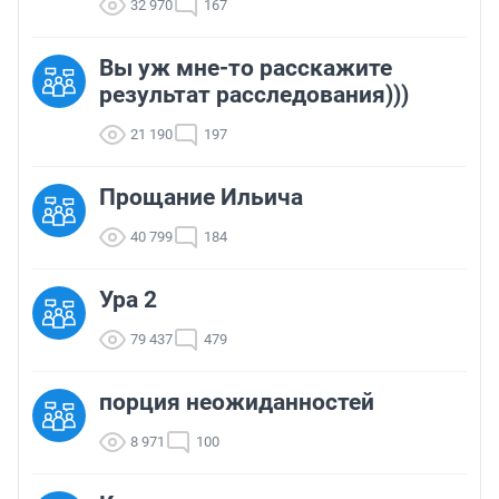
32 970
167
Вы уж мне-то расскажите
результат расследования)))
21 190
197
Прощание Ильича
40 799
184
Ура 2
79 437
479
порция неожиданностей
8 971
100