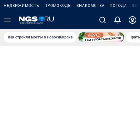
НЕДВИЖИМОСТЬ
ПРОМОКОДЫ
ЗНАКОМСТВА
ПОГОДА
ФО
Как строили мосты в Новосибирске
Траты