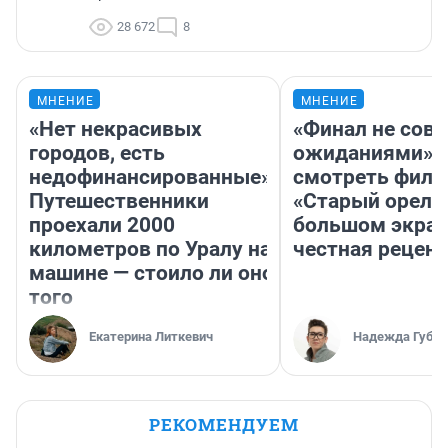
28 672
8
МНЕНИЕ
МНЕНИЕ
«Нет некрасивых
«Финал не совп
городов, есть
ожиданиями»: 
недофинансированные».
смотреть фил
Путешественники
«Старый орел» 
проехали 2000
большом экран
километров по Уралу на
честная рецен
машине — стоило ли оно
того
Екатерина Литкевич
Надежда Губар
РЕКОМЕНДУЕМ