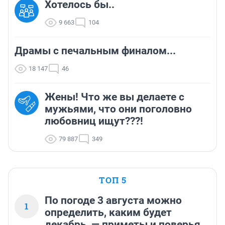
Хотелось бы..
9 663
104
Драмы с печальным финалом...
18 147
46
Жены! Что же вы делаете с
мужьями, что они поголовно
любовниц ищут???!
79 887
349
ТОП 5
По погоде 3 августа можно
1
определить, каким будет
декабрь, — приметы и поверья