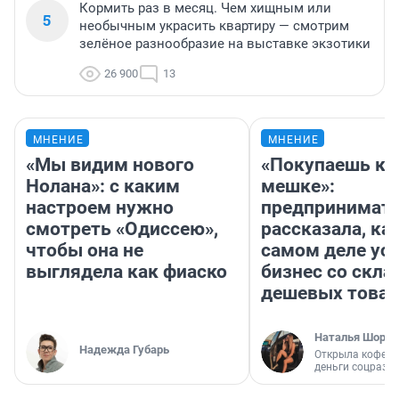
Кормить раз в месяц. Чем хищным или
5
необычным украсить квартиру — смотрим
зелёное разнообразие на выставке экзотики
26 900
13
МНЕНИЕ
МНЕНИЕ
«Мы видим нового
«Покупаешь ко
Нолана»: с каким
мешке»:
настроем нужно
предпринимат
смотреть «Одиссею»,
рассказала, как
чтобы она не
самом деле ус
выглядела как фиаско
бизнес со скл
дешевых това
Наталья Шорох
Надежда Губарь
Открыла кофейн
деньги соцразв