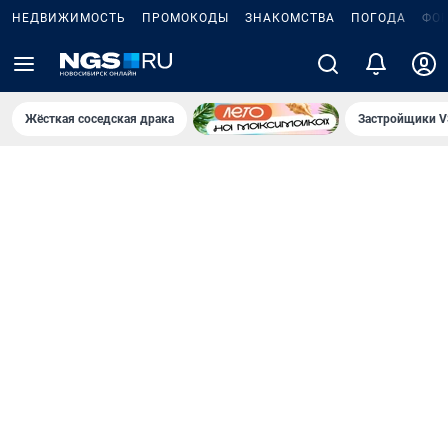
НЕДВИЖИМОСТЬ
ПРОМОКОДЫ
ЗНАКОМСТВА
ПОГОДА
ФО
Жёсткая соседская драка
Застройщики V