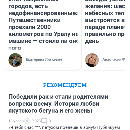
городов, есть
желания: шест
недофинансированные».
небесных тел
Путешественники
выстроятся в 
проехали 2000
параде планет 
километров по Уралу на
правильно про
машине — стоило ли оно
день
того
Екатерина Литкевич
Анастасия Фил
РЕКОМЕНДУЕМ
Победили рак и стали родителями
вопреки всему. История любви
якутского бегуна и его жены
13 часов
9 028
3
«Я тебя счас ***, петухом поедешь в зону!» Публикуем