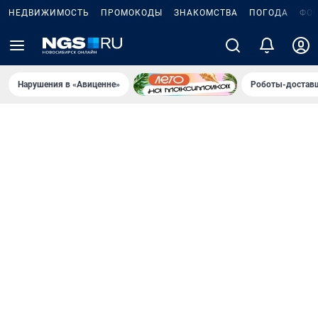
НЕДВИЖИМОСТЬ
ПРОМОКОДЫ
ЗНАКОМСТВА
ПОГОДА
ФО
Нарушения в «Авиценне»
Роботы-доставщ