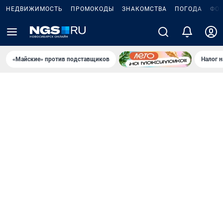
НЕДВИЖИМОСТЬ
ПРОМОКОДЫ
ЗНАКОМСТВА
ПОГОДА
ФО
«Майские» против подставщиков
Налог 