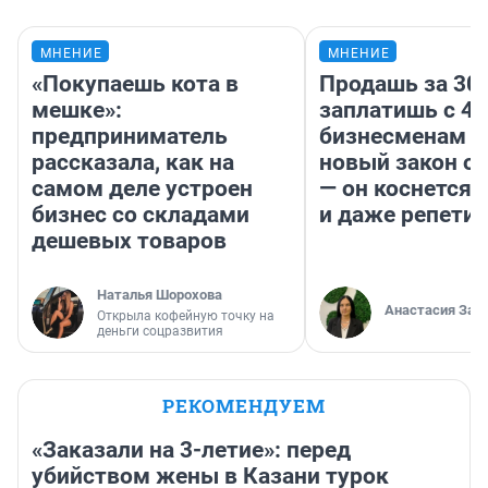
МНЕНИЕ
МНЕНИЕ
«Покупаешь кота в
Продашь за 300
мешке»:
заплатишь с 40
предприниматель
бизнесменам г
рассказала, как на
новый закон о 
самом деле устроен
— он коснется 
бизнес со складами
и даже репети
дешевых товаров
Наталья Шорохова
Анастасия Зав
Открыла кофейную точку на
деньги соцразвития
РЕКОМЕНДУЕМ
«Заказали на 3-летие»: перед
убийством жены в Казани турок