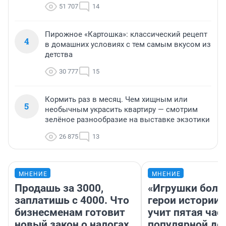
51 707
14
Пирожное «Картошка»: классический рецепт
4
в домашних условиях с тем самым вкусом из
детства
30 777
15
Кормить раз в месяц. Чем хищным или
5
необычным украсить квартиру — смотрим
зелёное разнообразие на выставке экзотики
26 875
13
МНЕНИЕ
МНЕНИЕ
Продашь за 3000,
«Игрушки боль
заплатишь с 4000. Что
герои истории»
бизнесменам готовит
учит пятая час
новый закон о налогах
популярной де