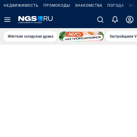
НЕДВИЖИМОСТЬ
ПРОМОКОДЫ
ЗНАКОМСТВА
ПОГОДА
ФО
Жёсткая соседская драка
Застройщики V