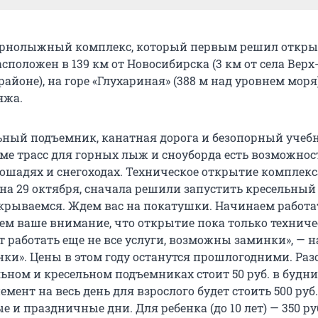
орнолыжный комплекс, который первым решил откры
асположен в 139 км от Новосибирска (3 км от села Верх
йоне), на горе «Глухариная» (388 м над уровнем моря
яжа.
ьный подъемник, канатная дорога и безопорный уче
ме трасс для горных лыж и сноуборда есть возможнос
лошадях и снегоходах. Техническое открытие комплекс
на 29 октября, сначала решили запустить кресельный
крываемся. Ждем вас на покатушки. Начинаем работать
аем ваше внимание, что открытие пока только техниче
т работать еще не все услуги, возможны заминки», — 
нки». Цены в этом году останутся прошлогодними. Ра
ьном и кресельном подъемниках стоит 50 руб. в будни,
мент на весь день для взрослого будет стоить 500 руб.
е и праздничные дни. Для ребенка (до 10 лет) — 350 руб