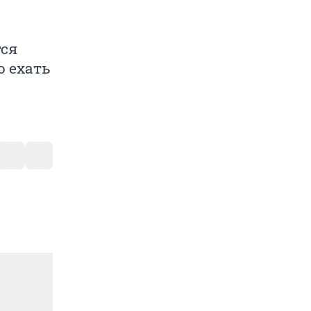
ся
 ехать