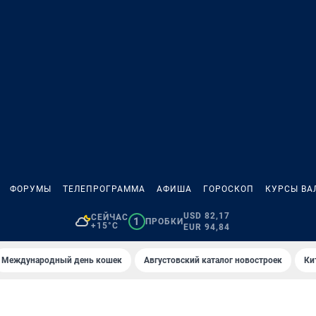
ФОРУМЫ
ТЕЛЕПРОГРАММА
АФИША
ГОРОСКОП
КУРСЫ ВА
USD 82,17
СЕЙЧАС
1
ПРОБКИ
+15°C
EUR 94,84
Международный день кошек
Августовский каталог новостроек
Ки