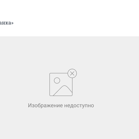
анка»