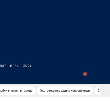
ЛЮТ
ИГРЫ
ZODY
тайская кухня в городе
Экстремально худые новосибирцы
Старт те