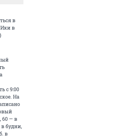
ться в
-Ики в
)
бный
ть
а
 с 9:00
ское. На
написано
зовый
 60 — в
 в будни,
. в