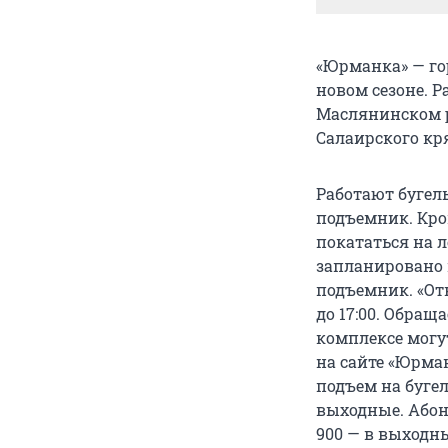
«Юрманка» — г
новом сезоне. Р
Маслянинском ра
Салаирского кр
Работают бугел
подъемник. Кро
покататься на 
запланировано 
подъемник. «От
до 17:00. Обращ
комплексе могу
на сайте «Юрма
подъем на бугел
выходные. Абоне
900 — в выходны