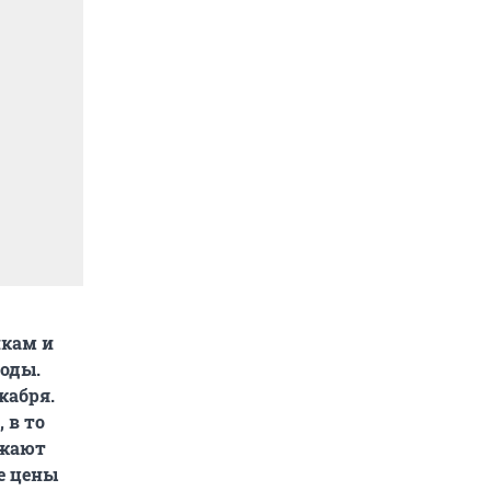
икам и
оды.
кабря.
 в то
яжают
е цены