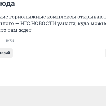
сюда
кие горнолыжные комплексы открывают
чного — НГС.НОВОСТИ узнали, куда можно
что там ждет
40 733
тарий