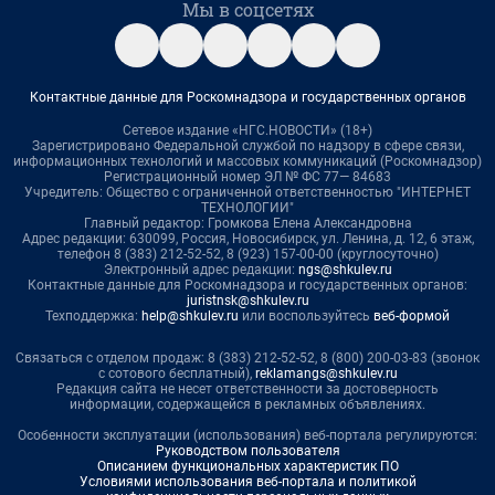
Мы в соцсетях
Контактные данные для Роскомнадзора и государственных органов
Сетевое издание «НГС.НОВОСТИ» (18+)
Зарегистрировано Федеральной службой по надзору в сфере связи,
информационных технологий и массовых коммуникаций (Роскомнадзор)
Регистрационный номер ЭЛ № ФС 77— 84683
Учредитель: Общество с ограниченной ответственностью "ИНТЕРНЕТ
ТЕХНОЛОГИИ"
Главный редактор: Громкова Елена Александровна
Адрес редакции: 630099, Россия, Новосибирск, ул. Ленина, д. 12, 6 этаж,
телефон 8 (383) 212-52-52, 8 (923) 157-00-00 (круглосуточно)
Электронный адрес редакции:
ngs@shkulev.ru
Контактные данные для Роскомнадзора и государственных органов:
juristnsk@shkulev.ru
Техподдержка:
help@shkulev.ru
или воспользуйтесь
веб-формой
Связаться с отделом продаж: 8 (383) 212-52-52, 8 (800) 200-03-83 (звонок
с сотового бесплатный),
reklamangs@shkulev.ru
Редакция сайта не несет ответственности за достоверность
информации, содержащейся в рекламных объявлениях.
Особенности эксплуатации (использования) веб-портала регулируются:
Руководством пользователя
Описанием функциональных характеристик ПО
Условиями использования веб-портала и политикой