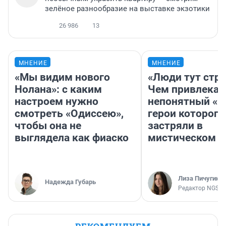
зелёное разнообразие на выставке экзотики
26 986
13
МНЕНИЕ
МНЕНИЕ
«Мы видим нового
«Люди тут стр
Нолана»: с каким
Чем привлекае
настроем нужно
непонятный «Н
смотреть «Одиссею»,
герои которого
чтобы она не
застряли в
выглядела как фиаско
мистическом о
Лиза Пичугина
Надежда Губарь
Редактор NGS.R