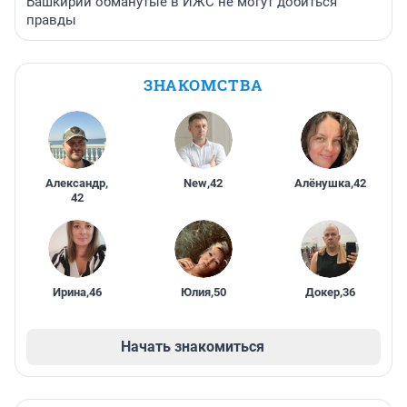
Башкирии обманутые в ИЖС не могут добиться
правды
ЗНАКОМСТВА
Александр
,
New
,
42
Алёнушка
,
42
42
Ирина
,
46
Юлия
,
50
Докер
,
36
Начать знакомиться