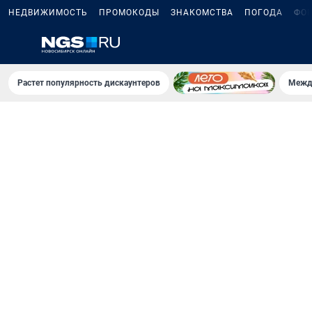
НЕДВИЖИМОСТЬ
ПРОМОКОДЫ
ЗНАКОМСТВА
ПОГОДА
ФО
Растет популярность дискаунтеров
Межд