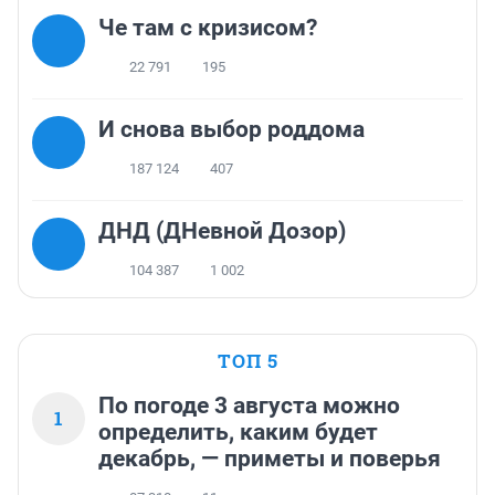
Че там с кризисом?
22 791
195
И снова выбор роддома
187 124
407
ДНД (ДНевной Дозор)
104 387
1 002
ТОП 5
По погоде 3 августа можно
1
определить, каким будет
декабрь, — приметы и поверья