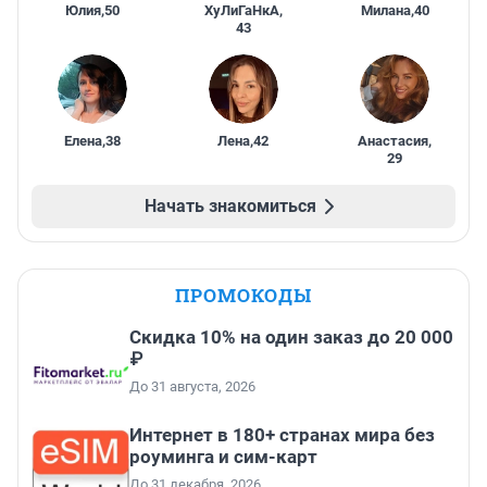
Юлия
,
50
ХуЛиГаНкА
,
Милана
,
40
43
Елена
,
38
Лена
,
42
Анастасия
,
29
Начать знакомиться
ПРОМОКОДЫ
Скидка 10% на один заказ до 20 000
₽
До 31 августа, 2026
Интернет в 180+ странах мира без
роуминга и сим-карт
До 31 декабря, 2026