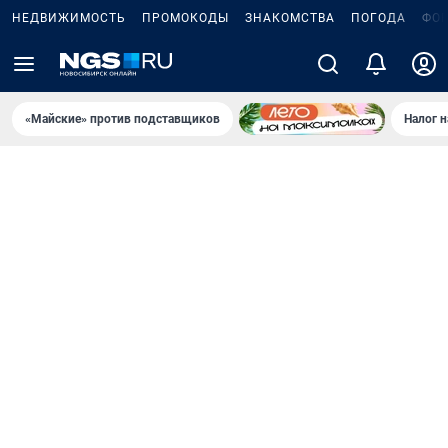
НЕДВИЖИМОСТЬ
ПРОМОКОДЫ
ЗНАКОМСТВА
ПОГОДА
ФО
«Майские» против подставщиков
Налог 