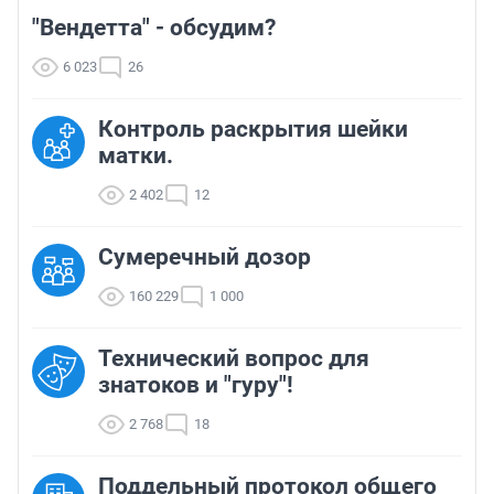
"Вендетта" - обсудим?
6 023
26
Контроль раскрытия шейки
матки.
2 402
12
Сумеречный дозор
160 229
1 000
Технический вопрос для
знатоков и "гуру"!
2 768
18
Поддельный протокол общего