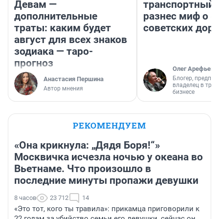
Девам —
транспортный 
дополнительные
разнес миф о 
траты: каким будет
советских доро
август для всех знаков
зодиака — таро-
прогноз
Олег Арефьев
Блогер, предпри
Анастасия Першина
владелец в тра
Автор мнения
бизнесе
РЕКОМЕНДУЕМ
«Она крикнула: „Дядя Боря!“»
Москвичка исчезла ночью у океана во
Вьетнаме. Что произошло в
последние минуты пропажи девушки
8 часов
23 712
14
«Это тот, кого ты травила»: прикамца приговорили к
22 годам за убийство семьи его девушки, сейчас он