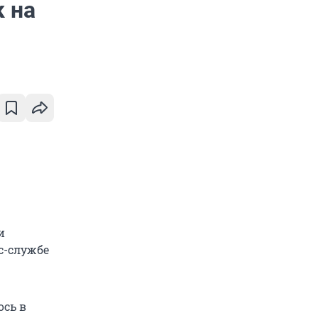
к на
и
сс-службе
ось в