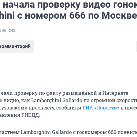
 начала проверку видео гоно
hini с номером 666 по Москве
9
342
 комментарий
чали проверку по факту размещённой в Интернете
е видно, как Lamborghini Gallardo на огромной скорост
тузовскому проспекту, сообщили
РИА «Новости
» в пре
авления ГИБДД.
частием Lamborghini Gallardo с госномером 666 появил