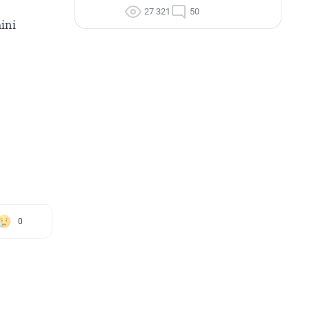
27 321
50
ini
0