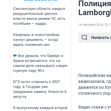
Полиция
Смоленскую область накрыл
Lamborg
разрушительный циклон:
власти ввели режим ЧС, есть
погибшие — кадры
14 сентября 2016, 23:1
Квартиры в новостройках
Написать
начнут дешеветь — когда
ждать снижения цен
Все думали, что Орейро и
Арана встречаются: что на
самом деле связывало самую
горячую пару 90-х
Полицейские на
видеозаписи, гд
ЕГЭ хотят отменить к 2027
году: в Госдуме уже
движется по Ку
придумали замену. Новости 6
столичного упр
августа
Видео гонки с у
К выпускному каждый второй