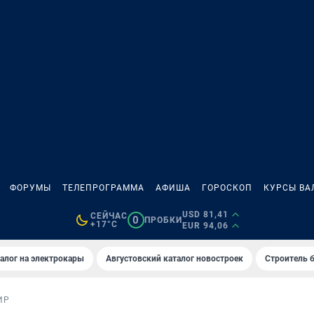
ФОРУМЫ
ТЕЛЕПРОГРАММА
АФИША
ГОРОСКОП
КУРСЫ ВА
USD 81,41
СЕЙЧАС
0
ПРОБКИ
+17°C
EUR 94,06
алог на электрокары
Августовский каталог новостроек
Строитель б
ИР