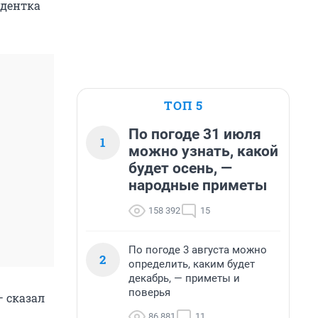
удентка
ТОП 5
По погоде 31 июля
1
можно узнать, какой
будет осень, —
народные приметы
158 392
15
По погоде 3 августа можно
2
определить, каким будет
декабрь, — приметы и
поверья
– сказал
86 881
11