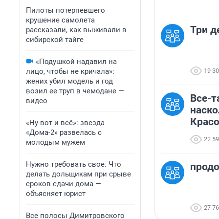
Пилоты потерпевшего
крушение самолета
Три д
рассказали, как выживали в
сибирской тайге
«Подушкой надавил на
лицо, чтобы не кричала»:
19 3
жених убил модель и год
возил ее труп в чемодане —
Все-та
видео
наско
Красо
«Ну вот и всё»: звезда
«Дома-2» развелась с
22 5
молодым мужем
Нужно требовать свое. Что
продо
делать дольщикам при срыве
сроков сдачи дома —
объясняет юрист
27 7
Все полосы Димитровского