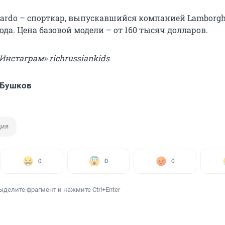
llardo – спорткар, выпускавшийся компанией Lamborgh
года. Цена базовой модели – от 160 тысяч долларов.
«Инстаграм» richrussiankids
 Бушков
ция
0
0
0
ыделите фрагмент и нажмите Ctrl+Enter