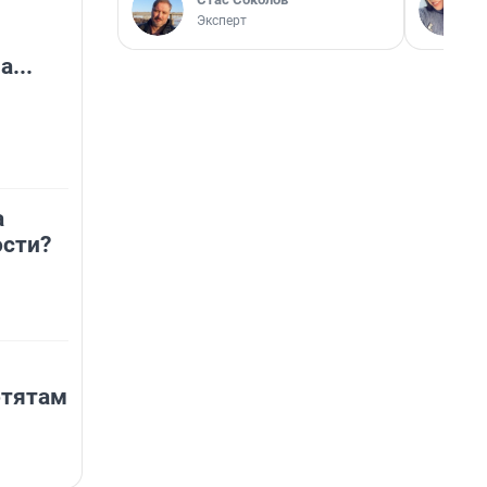
Эксперт
...
а
сти?
отятам