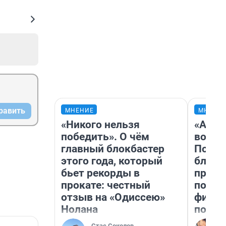
равить
МНЕНИЕ
МНЕНИ
«Никого нельзя
«Анал
победить». О чём
вот ч
главный блокбастер
Почем
этого года, который
блокб
бьет рекорды в
прова
прокате: честный
повто
отзыв на «Одиссею»
фильм
Нолана
полны
Стас Соколов