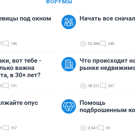
ФОРУМЫ
евицы под окном
Начать все сначала
07
146
52 484
248
ки, вот тебе -
Что происходит н
лько важна
рынке недвижимо
та, в 30+ лет?
93
131
38 221
337
лжайте опус
Помощь
подброшенным к
61
197
2 841
29