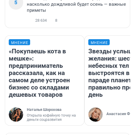
5
насколько дождливой будет осень — важные
приметы
28 634
8
МНЕНИЕ
МНЕНИЕ
«Покупаешь кота в
Звезды услыш
мешке»:
желания: шест
предприниматель
небесных тел
рассказала, как на
выстроятся в 
самом деле устроен
параде планет 
бизнес со складами
правильно про
дешевых товаров
день
Наталья Шорохова
Анастасия Фил
Открыла кофейную точку на
деньги соцразвития