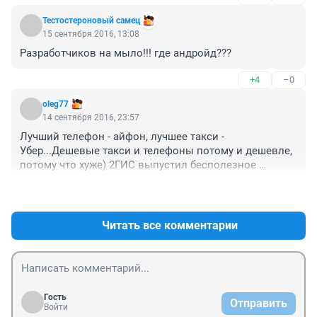
Тестостероновый самец
15 сентября 2016, 13:08
Разработчиков на мыло!!! где андройд???
+4
–0
oleg77
14 сентября 2016, 23:57
Лучший телефон - айфон, лучшее такси - 
Убер...Дешевые такси и телефоны потому и дешевле, 
потому что хуже) 2ГИС выпустил бесполезное 
приложение под IOS - человек с айфоном знает какое 
+7
–19
такси ему нужно.. а вот владельцам Android - не 
помешало бы.. они любят экономить на качестве)
Читать все комментарии
Гость
Отправить
Войти