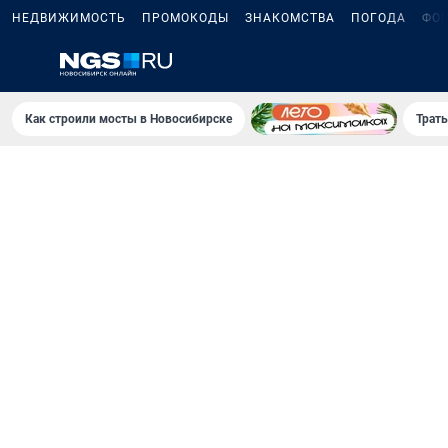
НЕДВИЖИМОСТЬ
ПРОМОКОДЫ
ЗНАКОМСТВА
ПОГОДА
ФО
Как строили мосты в Новосибирске
Траты