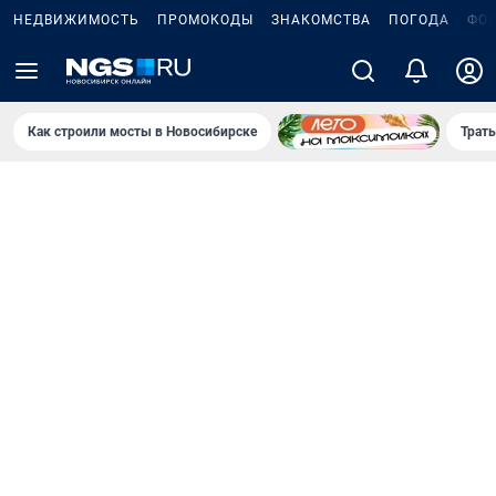
НЕДВИЖИМОСТЬ
ПРОМОКОДЫ
ЗНАКОМСТВА
ПОГОДА
ФО
Как строили мосты в Новосибирске
Траты