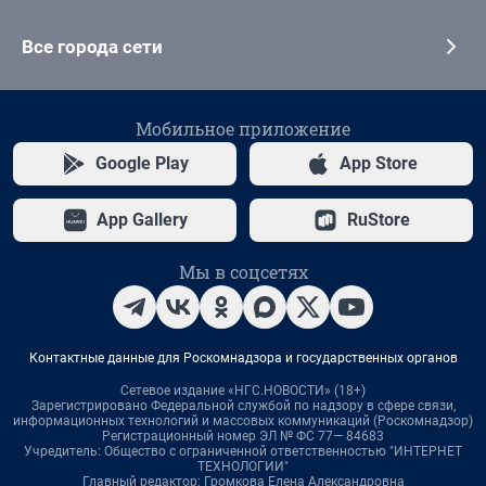
Все города сети
Мобильное приложение
Google Play
App Store
App Gallery
RuStore
Мы в соцсетях
Контактные данные для Роскомнадзора и государственных органов
Сетевое издание «НГС.НОВОСТИ» (18+)
Зарегистрировано Федеральной службой по надзору в сфере связи,
информационных технологий и массовых коммуникаций (Роскомнадзор)
Регистрационный номер ЭЛ № ФС 77— 84683
Учредитель: Общество с ограниченной ответственностью "ИНТЕРНЕТ
ТЕХНОЛОГИИ"
Главный редактор: Громкова Елена Александровна