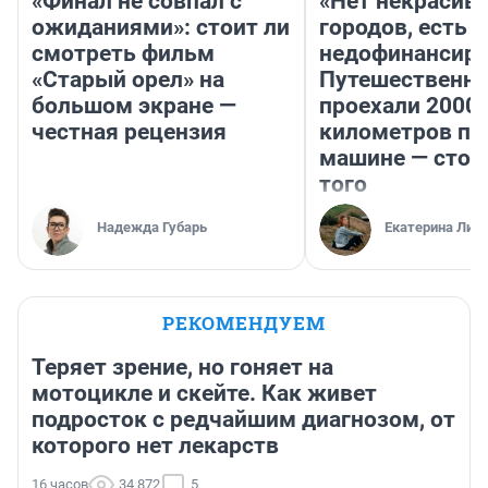
«Финал не совпал с
«Нет некрасив
ожиданиями»: стоит ли
городов, есть
смотреть фильм
недофинансиро
«Старый орел» на
Путешественн
большом экране —
проехали 2000
честная рецензия
километров по 
машине — стои
того
Надежда Губарь
Екатерина Лит
РЕКОМЕНДУЕМ
Теряет зрение, но гоняет на
мотоцикле и скейте. Как живет
подросток с редчайшим диагнозом, от
которого нет лекарств
16 часов
34 872
5