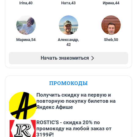
Irina
,
40
Ната
,
43
Ирина
,
44
Марина
,
54
Александр
,
Sheb
,
50
42
Начать знакомиться
ПРОМОКОДЫ
Получить скидку на первую и
повторную покупку билетов на
Яндекс Афише
ROSTIC'S - скидка 20% по
промокоду на любой заказ от
3199₽!