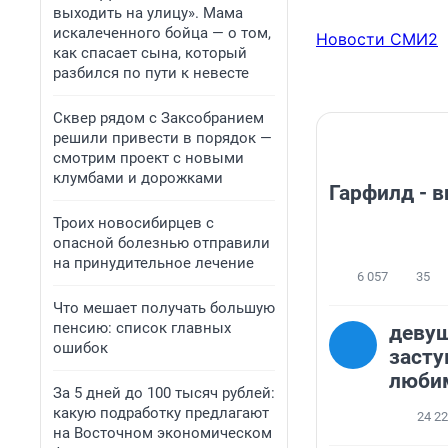
выходить на улицу». Мама
искалеченного бойца — о том,
Новости СМИ2
как спасает сына, который
разбился по пути к невесте
Сквер рядом с Заксобранием
решили привести в порядок —
смотрим проект с новыми
клумбами и дорожками
Гарфилд - 
Троих новосибирцев с
опасной болезнью отправили
на принудительное лечение
6 057
35
Что мешает получать большую
пенсию: список главных
девуш
ошибок
засту
любим
За 5 дней до 100 тысяч рублей:
какую подработку предлагают
24 2
на Восточном экономическом