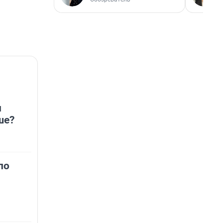
н
ше?
по