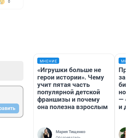
0
МНЕНИЕ
МНЕНИ
«Игрушки больше не
Прода
герои истории». Чему
запла
учит пятая часть
бизне
популярной детской
новый
франшизы и почему
— он 
она полезна взрослым
и даж
равить
Мария Тищенко
Обозреватель