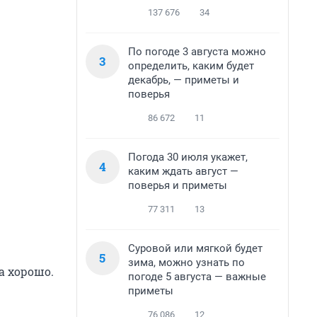
137 676
34
По погоде 3 августа можно
3
определить, каким будет
декабрь, — приметы и
поверья
86 672
11
Погода 30 июля укажет,
4
каким ждать август —
поверья и приметы
77 311
13
Суровой или мягкой будет
5
зима, можно узнать по
а хорошо.
погоде 5 августа — важные
приметы
76 086
12