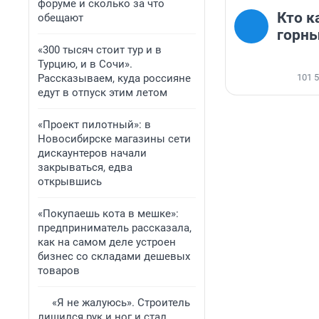
форуме и сколько за что
Кто к
обещают
горн
«300 тысяч стоит тур и в
Турцию, и в Сочи».
Рассказываем, куда россияне
101 
едут в отпуск этим летом
«Проект пилотный»: в
Новосибирске магазины сети
дискаунтеров начали
закрываться, едва
открывшись
«Покупаешь кота в мешке»:
предприниматель рассказала,
как на самом деле устроен
бизнес со складами дешевых
товаров
«Я не жалуюсь». Строитель
лишился рук и ног и стал