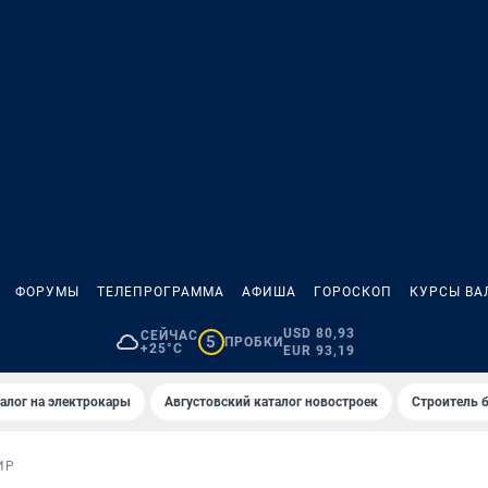
ФОРУМЫ
ТЕЛЕПРОГРАММА
АФИША
ГОРОСКОП
КУРСЫ ВА
USD 80,93
СЕЙЧАС
5
ПРОБКИ
+25°C
EUR 93,19
алог на электрокары
Августовский каталог новостроек
Строитель б
ИР