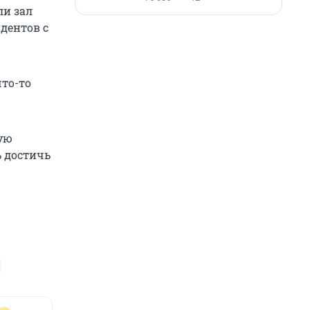
ли зал
идентов с
что-то
ую
ь достичь