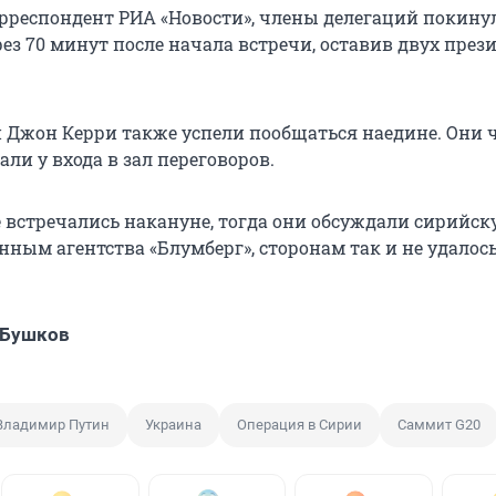
орреспондент РИА «Новости», члены делегаций покину
ез 70 минут после начала встречи, оставив двух през
и Джон Керри также успели пообщаться наедине. Они 
ли у входа в зал переговоров.
встречались накануне, тогда они обсуждали сирийск
нным агентства «Блумберг», сторонам так и не удалос
 Бушков
Владимир Путин
Украина
Операция в Сирии
Саммит G20