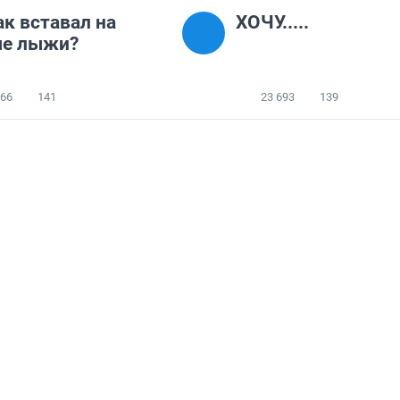
ак вставал на
ХОЧУ.....
ые лыжи?
566
141
23 693
139