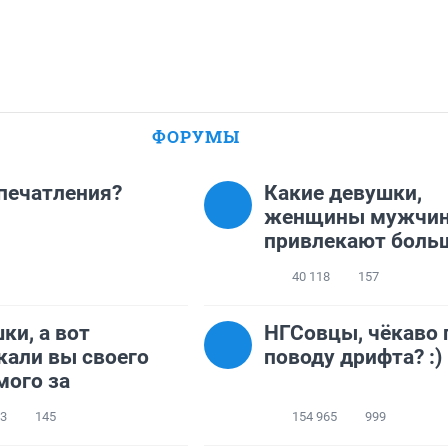
ФОРУМЫ
впечатления?
Какие девушки,
женщины мужчи
привлекают боль
40 118
157
ки, а вот
НГСовцы, чёкаво 
кали вы своего
поводу дрифта? :)
ого за
23
145
154 965
999