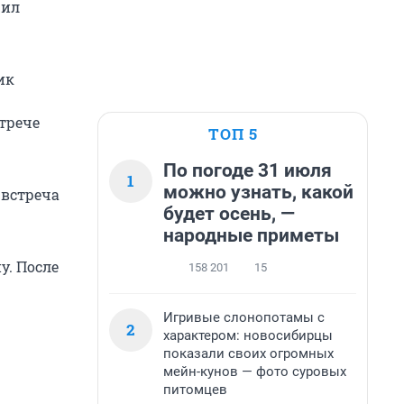
жил
ик
трече
ТОП 5
По погоде 31 июля
1
можно узнать, какой
 встреча
будет осень, —
народные приметы
у. После
158 201
15
Игривые слонопотамы с
2
характером: новосибирцы
показали своих огромных
мейн-кунов — фото суровых
питомцев