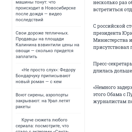
несколько раз 
машины тонут: что
происходит в Новосибирске
встретиться отд
после дождя — видео
последствий
С российской с
президента Юри
Свои дороже тепличных.
Продавцы на площади
Министерства и
Калинина взвинтили цены на
присутствовал 
овощи — сколько придется
заплатить
Пресс-секретар
«Не просто слух»: Федору
длилась дольше
Бондарчуку приписывают
новый роман — с кем
«Немного задер
этого Обама с П
Воют сирены, аэропорты
закрывают: на Урал летят
журналистам по
ракеты
Круче сюжета любого
сериала: посмотрите, что
стало с актерами «Санта-