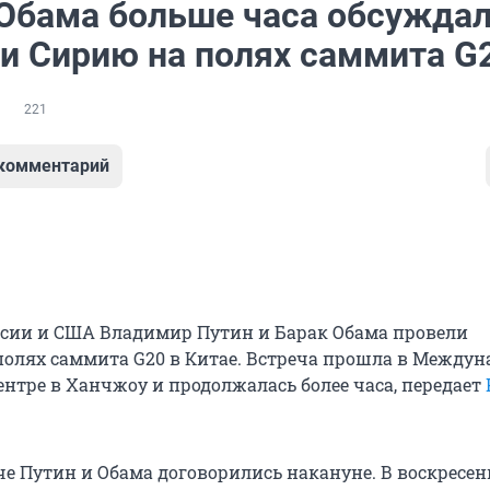
 Обама больше часа обсужда
 и Сирию на полях саммита G
221
 комментарий
сии и США Владимир Путин и Барак Обама провели
полях саммита G20 в Китае. Встреча прошла в Между
нтре в Ханчжоу и продолжалась более часа, передает
че Путин и Обама договорились накануне. В воскресен