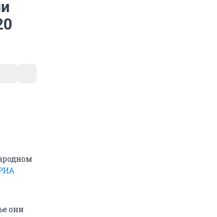
ли
20
народном
РИА
ье они