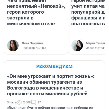
Чем привлекает
герои истории»
непонятный «Непокой»,
учит пятая час
герои которого
популярной де
застряли в
франшизы и п
мистическом отеле
она полезна в
Лиза Пичугина
Мария Тищенк
Редактор NGS.RU
Обозреватель
РЕКОМЕНДУЕМ
«Он мне угрожает и портит жизнь»:
москвич обвинил турагента из
Волгограда в мошенничестве и
пропаже почти миллиона рублей
3 часа
2 608
17
«Выглядит, будто сейчас развалится»: ребенка из