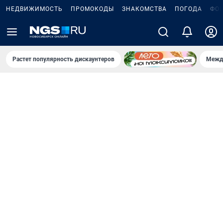
НЕДВИЖИМОСТЬ
ПРОМОКОДЫ
ЗНАКОМСТВА
ПОГОДА
ФО
Растет популярность дискаунтеров
Межд