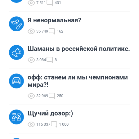
7 511
431
Я ненормальная?
35 749
162
Шаманы в российской политике.
3 084
8
офф: станем ли мы чемпионами
мира?!
32 969
250
Щучий дозор:)
115 337
1 000