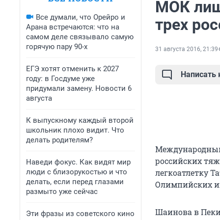
МОК лиш
Все думали, что Орейро и
трех ро
Арана встречаются: что на
самом деле связывало самую
горячую пару 90-х
31 августа 2016, 21:39
ЕГЭ хотят отменить к 2027
Написать
году: в Госдуме уже
придумали замену. Новости 6
августа
К выпускному каждый второй
школьник плохо видит. Что
делать родителям?
Международный
российских тяж
Наведи фокус. Как видят мир
люди с близорукостью и что
легкоатлетку Т
делать, если перед глазами
Олимпийских игр
размыто уже сейчас
Шаинова в Пекин
Эти фразы из советского кино