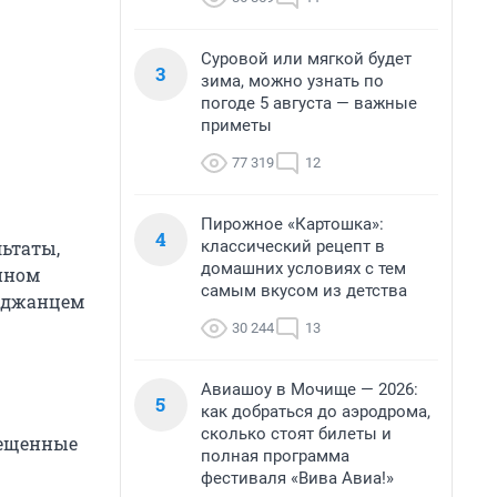
Суровой или мягкой будет
3
зима, можно узнать по
погоде 5 августа — важные
приметы
77 319
12
Пирожное «Картошка»:
4
классический рецепт в
ьтаты,
домашних условиях с тем
ином
самым вкусом из детства
йджанцем
30 244
13
Авиашоу в Мочище — 2026:
5
как добраться до аэродрома,
сколько стоят билеты и
рещенные
полная программа
фестиваля «Вива Авиа!»