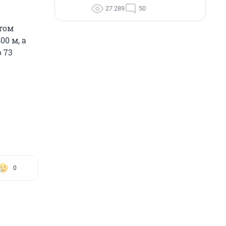
27 289
50
етом
0 м, а
 73
0