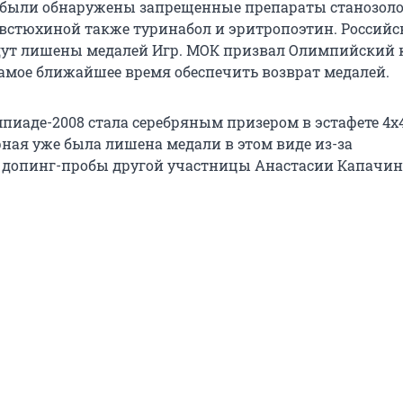
 были обнаружены запрещенные препараты станозоло
 Евстюхиной также туринабол и эритропоэтин. Российс
дут лишены медалей Игр. МОК призвал Олимпийский 
 самое ближайшее время обеспечить возврат медалей.
пиаде-2008 стала серебряным призером в эстафете 4х4
рная уже была лишена медали в этом виде из-за
допинг-пробы другой участницы Анастасии Капачин