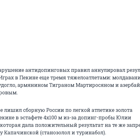
арушение антидопинговых правил аннулировал резул
Играх в Пекине еще тремя тяжелоатлетами: молдаван
удогло, армянином Тиграном Мартиросяном и азерба
ровым.
е лишил сборную России по легкой атлетике золота
кине в эстафете 4х100 м из-за допинг-пробы Юлии
которая дала положительный результат на те же зап
 у Капачинской (станозолол и туринабол).