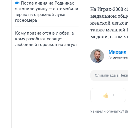
После ливня на Родниках
На Играх-2008 
затопило улицу — автомобили
теряют в огромной луже
медальном обще
госномера
женской легкоат
также медалей 
Кому признаются в любви, а
медали, в том ч
кому разобьют сердце:
любовный гороскоп на август
Михаил
Заместител
Олимпиада в Пек
0
Увидели опечатку? В