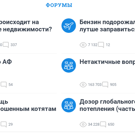
ФОРУМЫ
роисходит на
Бензин подорожал
е недвижимости?
лутше заправитьс
00
337
7 132
12
о АФ
Нетактичные воп
54
163 703
905
щь
Дозор глобальног
рошенным котятам
потепления (часть
29
34 228
650