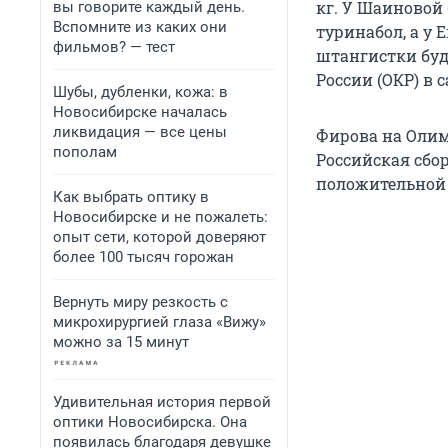
кг. У Шаиновой
вы говорите каждый день.
Вспомните из каких они
туринабол, а у
фильмов? — тест
штангистки бу
России (ОКР) в
Шубы, дубленки, кожа: в
Новосибирске началась
ликвидация — все цены
Фирова на Олим
пополам
Российская сбо
положительной 
Как выбрать оптику в
Новосибирске и не пожалеть:
опыт сети, которой доверяют
более 100 тысяч горожан
Вернуть миру резкость с
микрохирургией глаза «Вижу»
можно за 15 минут
Удивительная история первой
оптики Новосибирска. Она
появилась благодаря девушке