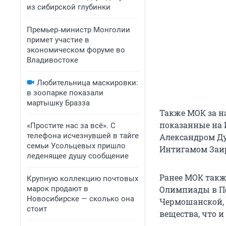
из сибирской глубинки
Премьер‑министр Монголии
примет участие в
экономическом форуме во
Владивостоке
Любительница маскировки:
в зоопарке показали
мартышку Бразза
Также МОК за н
показанные на 
«Простите нас за всё». С
телефона исчезнувшей в тайге
Александром Д
семьи Усольцевых пришло
Интигамом Заи
леденящее душу сообщение
Ранее МОК такж
Крупную коллекцию почтовых
марок продают в
Олимпиады в Пе
Новосибирске — сколько она
Чермошанской, 
стоит
вещества, что и