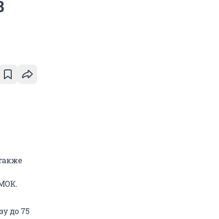
8
также
 МОК.
зу до 75