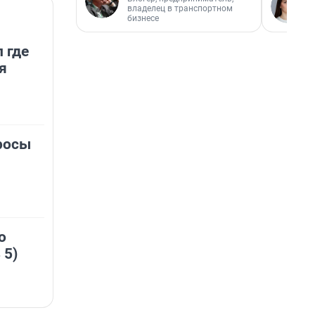
владелец в транспортном
бизнесе
 где
я
росы
о
 5)