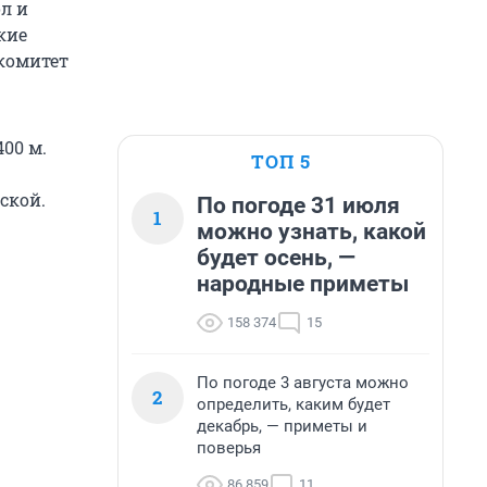
л и
кие
комитет
00 м.
ТОП 5
ской.
По погоде 31 июля
1
можно узнать, какой
будет осень, —
народные приметы
158 374
15
По погоде 3 августа можно
2
определить, каким будет
декабрь, — приметы и
поверья
86 859
11