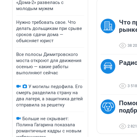
«Дома-2» развелась с
молодым мужем
Что п
Нужно требовать свое. Что
делать дольщикам при срыве
рынк
сроков сдачи дома —
объясняет юрист
38 2
Все полосы Димитровского
моста откроют для движения
Ради
осенью — какие работы
выполняют сейчас
3 518
У могилы педофила. Его
смерть разделила страну на
два лагеря, а защитника детей
Помо
отправила за решетку
подб
Больше не скрывает:
Полина Гагарина показала
2 821
романтичные кадры с новым