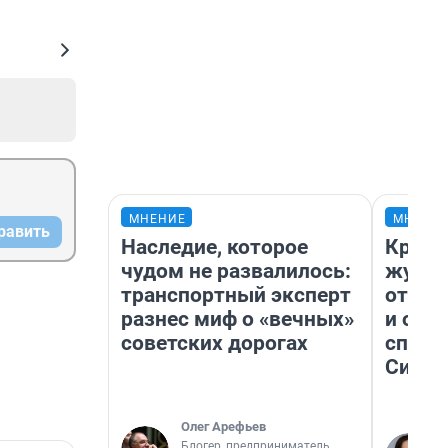
МНЕНИЕ
МНЕНИ
равить
Наследие, которое
Красн
чудом не развалилось:
журна
транспортный эксперт
отпус
разнес миф о «вечных»
и объ
советских дорогах
споре
Сибир
Олег Арефьев
Блогер, предприниматель,