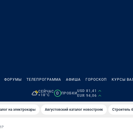
ФОРУМЫ
ТЕЛЕПРОГРАММА
АФИША
ГОРОСКОП
КУРСЫ ВА
USD 81,41
СЕЙЧАС
0
ПРОБКИ
+18°C
EUR 94,06
алог на электрокары
Августовский каталог новостроек
Строитель б
ИР