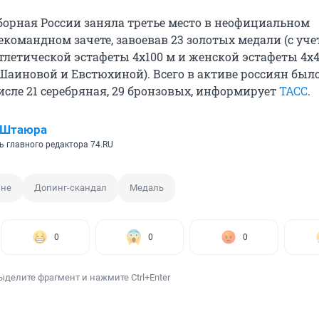
сборная России заняла третье место в неофициальном
командном зачете, завоевав 23 золотых медали (с уч
летической эстафеты 4х100 м и женской эстафеты 4х40
Шаиновой и Евстюхиной). Всего в активе россиян было
исле 21 серебряная, 29 бронзовых, информирует
ТАСС
.
 Штаюра
ь главного редактора 74.RU
ине
Допинг-скандал
Медаль
0
0
0
ыделите фрагмент и нажмите Ctrl+Enter