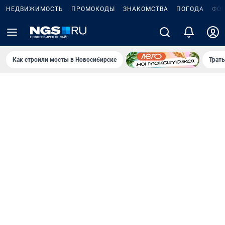
НЕДВИЖИМОСТЬ
ПРОМОКОДЫ
ЗНАКОМСТВА
ПОГОДА
ФО
Как строили мосты в Новосибирске
Траты