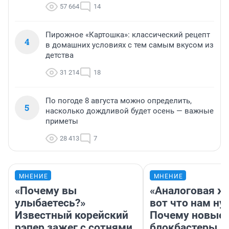
57 664
14
Пирожное «Картошка»: классический рецепт
4
в домашних условиях с тем самым вкусом из
детства
31 214
18
По погоде 8 августа можно определить,
5
насколько дождливой будет осень — важные
приметы
28 413
7
МНЕНИЕ
МНЕНИЕ
«Почему вы
«Аналоговая ж
улыбаетесь?»
вот что нам ну
Известный корейский
Почему новые
рэпер зажег с сотнями
блокбастеры