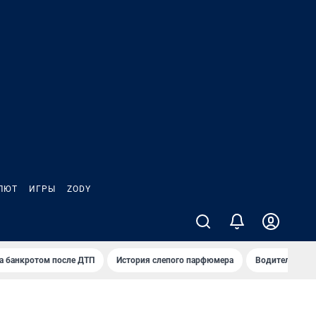
ЛЮТ
ИГРЫ
ZODY
а банкротом после ДТП
История слепого парфюмера
Водители пер