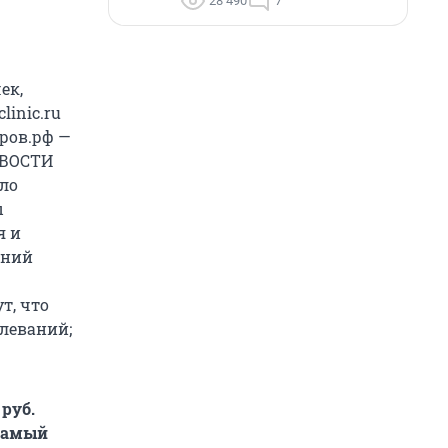
28 490
7
ек,
linic.ru
оров.рф —
НОВОСТИ
ыло
ы
я и
ений
т, что
леваний;
руб.
 самый