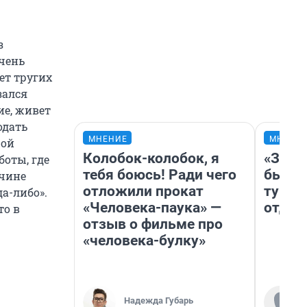
з
чень
ет тругих
зался
ие, живет
одать
МНЕНИЕ
МНЕНИ
рой
Колобок-колобок, я
«За н
боты, где
тебя боюсь! Ради чего
были 
жчине
отложили прокат
турис
а-либо».
«Человека-паука» —
отдых
то в
отзыв о фильме про
«человека-булку»
Надежда Губарь