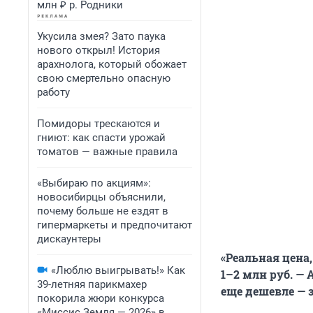
млн ₽ р. Родники
Укусила змея? Зато паука
нового открыл! История
арахнолога, который обожает
свою смертельно опасную
работу
Помидоры трескаются и
гниют: как спасти урожай
томатов — важные правила
«Выбираю по акциям»:
новосибирцы объяснили,
почему больше не ездят в
гипермаркеты и предпочитают
дискаунтеры
«Реальная цена,
«Люблю выигрывать!» Как
1–2 млн руб. — 
39-летняя парикмахер
еще дешевле — за
покорила жюри конкурса
«Миссис Земля — 2026» в