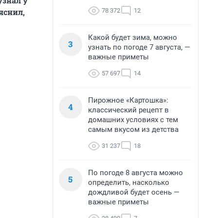
узнал у
78 372
12
яснил,
Какой будет зима, можно
3
узнать по погоде 7 августа, —
важные приметы
57 697
14
Пирожное «Картошка»:
4
классический рецепт в
домашних условиях с тем
самым вкусом из детства
31 237
18
По погоде 8 августа можно
5
определить, насколько
дождливой будет осень —
важные приметы