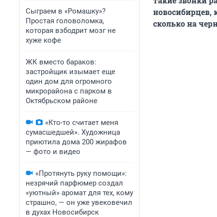
такие звонки р
Сыграем в «Ромашку»?
новосибирцев, 
Простая головоломка,
сколько на чер
которая взбодрит мозг не
хуже кофе
ЖК вместо бараков:
застройщик изымает еще
один дом для огромного
микрорайона с парком в
Октябрьском районе
«Кто-то считает меня
сумасшедшей». Художница
приютила дома 200 жирафов
— фото и видео
«Протянуть руку помощи»:
незрячий парфюмер создал
«уютный» аромат для тех, кому
страшно, — он уже увековечил
в духах Новосибирск