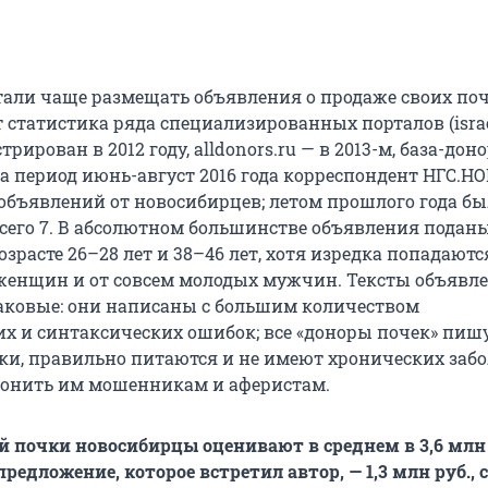
али чаще размещать объявления о продаже своих поч
 статистика ряда специализированных порталов (israc
рирован в 2012 году, alldonors.ru — в 2013-м, база-дон
. За период июнь-август 2016 года корреспондент НГС.
 объявлений от новосибирцев; летом прошлого года б
сего 7. В абсолютном большинстве объявления подан
расте 26–28 лет и 38–46 лет, хотя изредка попадаютс
женщин и от совсем молодых мужчин. Тексты объявл
ковые: они написаны с большим количеством
х и синтаксических ошибок; все «доноры почек» пишу
ки, правильно питаются и не имеют хронических забо
звонить им мошенникам и аферистам.
й почки новосибирцы оценивают в среднем в 3,6 млн 
редложение, которое встретил автор, — 1,3 млн руб.,