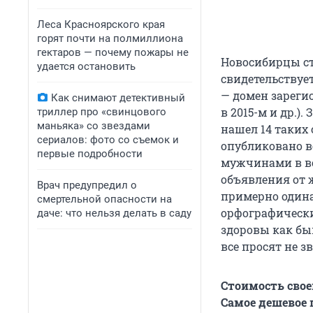
Леса Красноярского края
горят почти на полмиллиона
гектаров — почему пожары не
Новосибирцы ст
удается остановить
свидетельствует
— домен зарегист
Как снимают детективный
в 2015-м и др.)
триллер про «свинцового
маньяка» со звездами
нашел 14 таких
сериалов: фото со съемок и
опубликовано в
первые подробности
мужчинами в воз
объявления от 
Врач предупредил о
примерно одина
смертельной опасности на
орфографически
даче: что нельзя делать в саду
здоровы как бы
все просят не 
Стоимость свое
Самое дешевое п