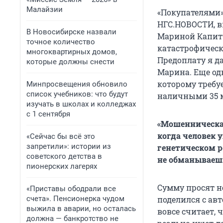
Малайзии
«Покупателями»
НГС.НОВОСТИ, в
В Новосибирске назвали
Мариной Капитч
точное количество
катастрофически
многоквартирных домов,
Предоплату я да
которые должны снести
Марина. Еще од
которому требу
Минпросвещения обновило
список учебников: что будут
наличными 35 мл
изучать в школах и колледжах
с 1 сентября
«Мошенническая
когда человек 
«Сейчас бы всё это
запретили»: истории из
генетическом ро
советского детства в
не обманываеш
пионерских лагерях
Сумму просят н
«Приставы ободрали все
счета». Пенсионерка чудом
поделился с ав
выжила в аварии, но осталась
вовсе считает, 
должна — банкротство не