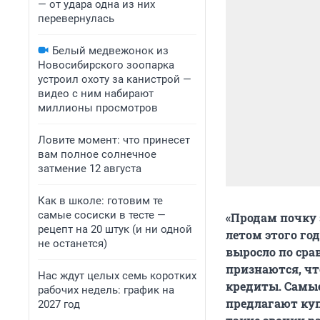
— от удара одна из них
перевернулась
Белый медвежонок из
Новосибирского зоопарка
устроил охоту за канистрой —
видео с ним набирают
миллионы просмотров
Ловите момент: что принесет
вам полное солнечное
затмение 12 августа
Как в школе: готовим те
самые сосиски в тесте —
«Продам почку 
рецепт на 20 штук (и ни одной
летом этого го
не останется)
выросло по сра
признаются, чт
Нас ждут целых семь коротких
кредиты. Самые
рабочих недель: график на
предлагают куп
2027 год