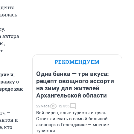
ндента
авилась
ку.
а автора
ы,
ть
РЕКОМЕНДУЕМ
Одна банка — три вкуса:
рие и,
рецепт овощного ассорти
правку о
на зиму для жителей
вроде как
Архангельской области
22 часа
12 355
1
», —
Вой сирен, злые туристы и грязь.
Стоит ли ехать в самый большой
Антон и
аквапарк в Геленджике — мнение
, кто
туристки