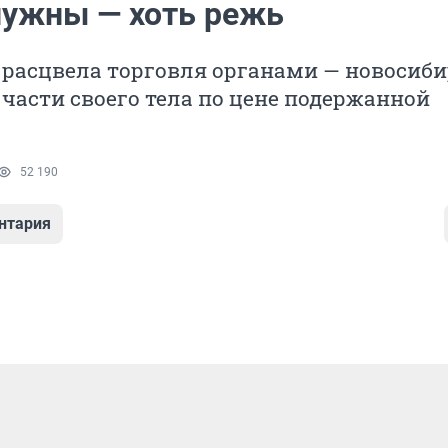
нужны — хоть режь
 расцвела торговля органами — новосиб
части своего тела по цене подержанной
52 190
нтария