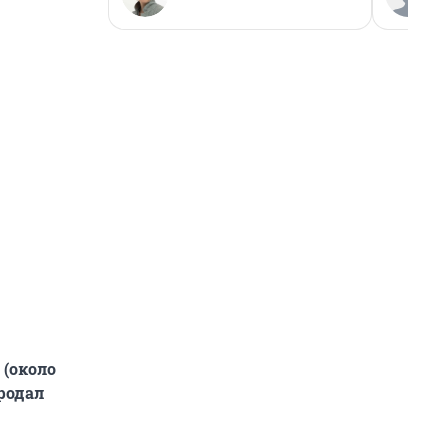
 (около
продал