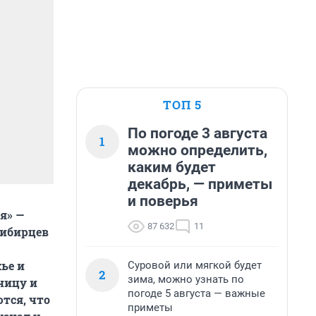
ТОП 5
По погоде 3 августа
1
можно определить,
каким будет
декабрь, — приметы
и поверья
я» —
87 632
11
сибирцев
ье и
Суровой или мягкой будет
2
зима, можно узнать по
ницу и
погоде 5 августа — важные
тся, что
приметы