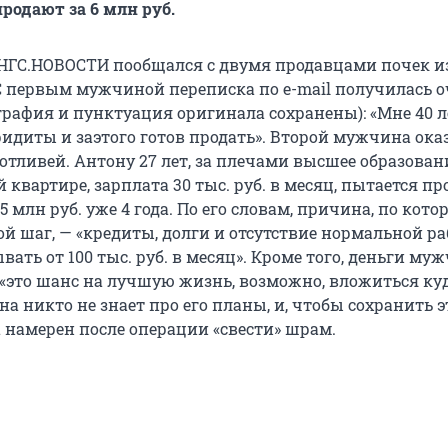
родают за 6 млн руб.
НГС.НОВОСТИ пообщался с двумя продавцами почек и
С первым мужчиной переписка по e-mail получилась о
графия и пунктуация оригинала сохранены): «Мне 40 л
ридиты и заэтого готов продать». Второй мужчина ока
отливей. Антону 27 лет, за плечами высшее образован
 квартире, зарплата 30 тыс. руб. в месяц, пытается пр
5 млн руб. уже 4 года. По его словам, причина, по кото
й шаг, — «кредиты, долги и отсутствие нормальной ра
ать от 100 тыс. руб. в месяц». Кроме того, деньги му
 «это шанс на лучшую жизнь, возможно, вложиться куд
а никто не знает про его планы, и, чтобы сохранить э
 намерен после операции «свести» шрам.