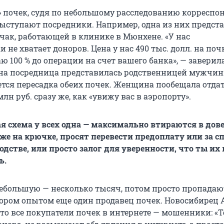
 почек, судя по небольшому расследованию корреспо
ыступают посредники. Например, одна из них предст
ак, работающей в клинике в Мюнхене. «У нас
 не хватает доноров. Цена у нас 490 тыс. долл. на поч
ю 100 % до операции на счет вашего банка», — заверил
на посредница представилась родственницей мужчин
ется пересадка обеих почек. Женщина пообещала отда
н руб. сразу же, как «увижу вас в аэропорту».
 схема у всех одна — максимально втираются в дове
уже на крючке, просят перевести предоплату или за с
дстве, или просто залог для уверенности, что ты их 
ь.
ебольшую — несколько тысяч, потом просто пропадают
тором опытом еще один продавец почек. Новосибирец 
что все покупатели почек в интернете — мошенники: «Те