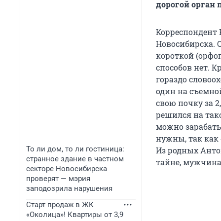
дорогой орган п
Корреспондент 
Новосибирска. 
короткой (орфо
способов нет. К
гораздо словоох
один на съемной
свою почку за 2,
решился на тако
можно зарабатыв
нужны, так как
То ли дом, то ли гостиница:
Из родных Антон
странное здание в частном
тайне, мужчина
секторе Новосибирска
проверят — мэрия
заподозрила нарушения
Старт продаж в ЖК
«Околица»! Квартиры от 3,9