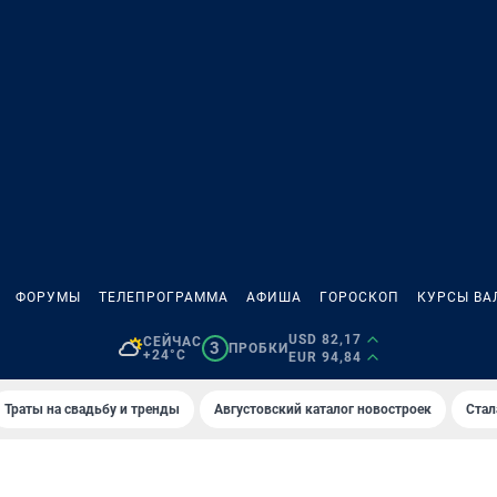
ФОРУМЫ
ТЕЛЕПРОГРАММА
АФИША
ГОРОСКОП
КУРСЫ ВА
USD 82,17
СЕЙЧАС
3
ПРОБКИ
+24°C
EUR 94,84
Траты на свадьбу и тренды
Августовский каталог новостроек
Стал