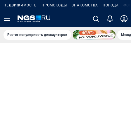
НЕДВИЖИМОСТЬ
ПРОМОКОДЫ
ЗНАКОМСТВА
ПОГОДА
ФО
Растет популярность дискаунтеров
Межд