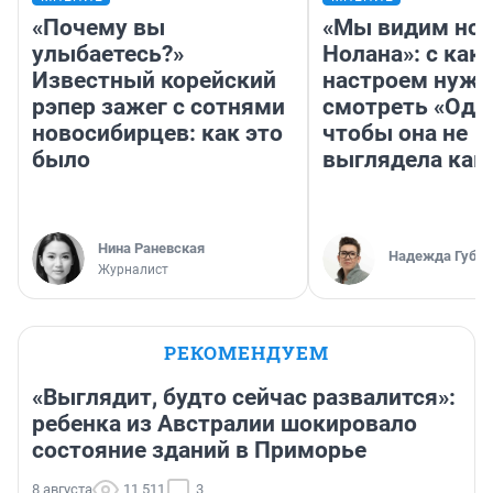
«Почему вы
«Мы видим нов
улыбаетесь?»
Нолана»: с как
Известный корейский
настроем нужн
рэпер зажег с сотнями
смотреть «Оди
новосибирцев: как это
чтобы она не
было
выглядела как
Нина Раневская
Надежда Губар
Журналист
РЕКОМЕНДУЕМ
«Выглядит, будто сейчас развалится»:
ребенка из Австралии шокировало
состояние зданий в Приморье
8 августа
11 511
3