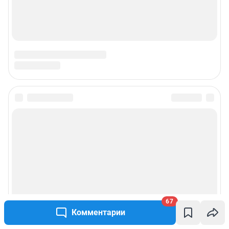
Наши вакансии
Техподдержка
Предвыборная агитация
Статистика канала в MAX
Все города сети
Мобильное приложение
Google Play
App Store
App Gallery
RuStore
67
Комментарии
Мы в соцсетях