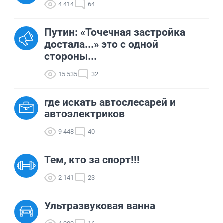
4 414
64
Путин: «Точечная застройка
достала...» это с одной
стороны...
15 535
32
где искать автослесарей и
автоэлектриков
9 448
40
Тем, кто за спорт!!!
2 141
23
Ультразвуковая ванна