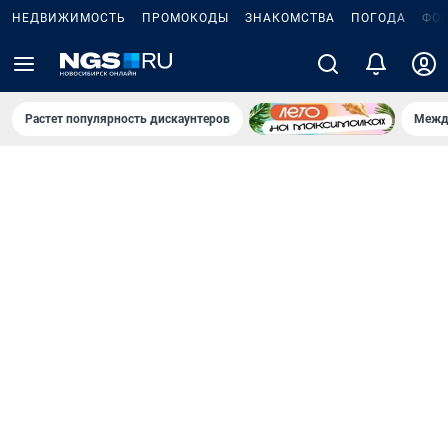
НЕДВИЖИМОСТЬ
ПРОМОКОДЫ
ЗНАКОМСТВА
ПОГОДА
ФО
Растет популярность дискаунтеров
Межд