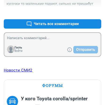
кусочки то маленькие падают, сильно не пришибут
печаль на улицах(((
+0
–2
Читать все комментарии
Гость
Отправить
Войти
Новости СМИ2
ФОРУМЫ
У кого Toyota corolla/sprinter