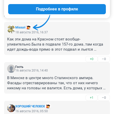
Подробнее в профиле
КОММЕНТАРИИ
67
Missuri
18 августа 2016, 16:37
Как эти дома на Красном стоят вообще-
уливительно.Была в подвале 157-го дома..там когда 
идет дождь-вода прямо в этот подвал и льется 
потоком..Там же размывает все..рушится.Скоро не 
+0
–0
только фасад отвалится..
Гость
16 августа 2016, 14:40
В Минске в центре много Сталинского ампира. 
Фасады отреставрированы так, что от них ничего 
никому на головы не валится. Есть дома, у которых 
низ выполнен из мрамора - этот мрамор реально 
+1
–0
моют, днем от него отрадаешься! Вчера вечером в 
частном секторе видела, как жильцы домов 
ХОРОШИЙ ЧЕЛОВЕК
подметают свою заосфальтированную улицу. Делали 
16 августа 2016, 05:50
это они с ребятишками... А у нас - печаль в головах и 