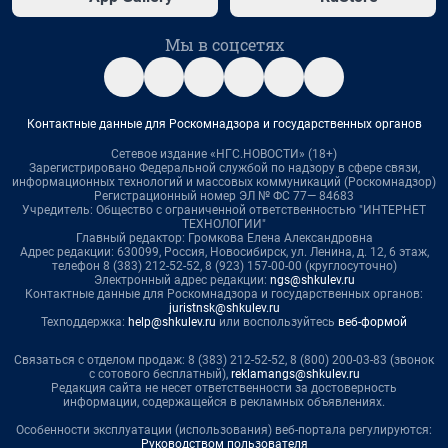
Мы в соцсетях
Контактные данные для Роскомнадзора и государственных органов
Сетевое издание «НГС.НОВОСТИ» (18+)
Зарегистрировано Федеральной службой по надзору в сфере связи,
информационных технологий и массовых коммуникаций (Роскомнадзор)
Регистрационный номер ЭЛ № ФС 77— 84683
Учредитель: Общество с ограниченной ответственностью "ИНТЕРНЕТ
ТЕХНОЛОГИИ"
Главный редактор: Громкова Елена Александровна
Адрес редакции: 630099, Россия, Новосибирск, ул. Ленина, д. 12, 6 этаж,
телефон 8 (383) 212-52-52, 8 (923) 157-00-00 (круглосуточно)
Электронный адрес редакции:
ngs@shkulev.ru
Контактные данные для Роскомнадзора и государственных органов:
juristnsk@shkulev.ru
Техподдержка:
help@shkulev.ru
или воспользуйтесь
веб-формой
Связаться с отделом продаж: 8 (383) 212-52-52, 8 (800) 200-03-83 (звонок
с сотового бесплатный),
reklamangs@shkulev.ru
Редакция сайта не несет ответственности за достоверность
информации, содержащейся в рекламных объявлениях.
Особенности эксплуатации (использования) веб-портала регулируются:
Руководством пользователя