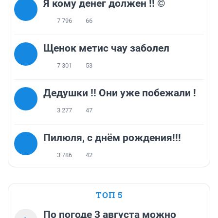
Я кому денег должен !! ©
7 796
66
Щенок метис чау заболел
7 301
53
Дедушки !! Они уже побежали !
3 277
47
Пилюля, с днём рождения!!!
3 786
42
ТОП 5
По погоде 3 августа можно