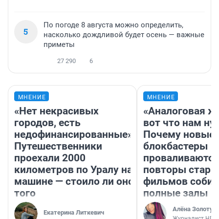
По погоде 8 августа можно определить,
5
насколько дождливой будет осень — важные
приметы
27 290
6
МНЕНИЕ
МНЕНИЕ
«Нет некрасивых
«Аналоговая ж
городов, есть
вот что нам ну
недофинансированные».
Почему новые
Путешественники
блокбастеры
проехали 2000
проваливаются,
километров по Уралу на
повторы стары
машине — стоило ли оно
фильмов соби
того
полные залы
Алёна Золотух
Екатерина Литкевич
Журналист НГС