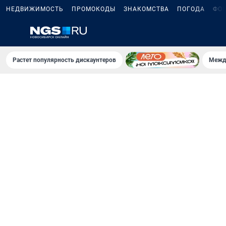
НЕДВИЖИМОСТЬ
ПРОМОКОДЫ
ЗНАКОМСТВА
ПОГОДА
ФО
Растет популярность дискаунтеров
Межд