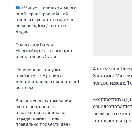
«Минус — слишком много
спойлеров»: российский
ниндзя-скульптор снялся в
сериале «Дом Дракона».
Видео
Орангутану Бату из
Новосибирского зоопарка
исполнилось 27 лет
4 августа в Пет
Пенсионеры получат
Зинаида Максим
прибавку: кому придут
дополнительные выплаты с 1
театра имени Т
сентября
«Коллектив БДТ
Звезды услышат желания:
соболезнования
шесть небесных тел
выстроятся в линию на
всем, кто ее зн
параде планет — как
проведении гра
правильно провести день