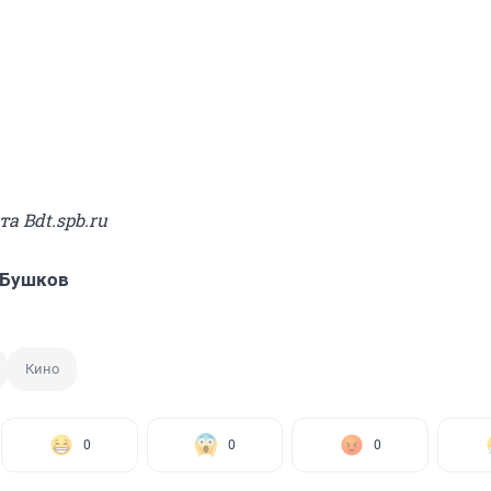
та Bdt.spb.ru
 Бушков
Кино
0
0
0