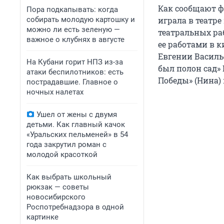
Как сообщают ф
Пора подкапывать: когда
собирать молодую картошку и
играла в театре
можно ли есть зеленую —
театральных ра
важное о клубнях в августе
ее работами в 
Евгении Василье
На Кубани горит НПЗ из-за
был полон сад»
атаки беспилотников: есть
Победы» (Нина) 
пострадавшие. Главное о
ночных налетах
Ушел от жены с двумя
детьми. Как главный качок
«Уральских пельменей» в 54
года закрутил роман с
молодой красоткой
Как выбрать школьный
рюкзак — советы
новосибирского
Роспотребнадзора в одной
картинке