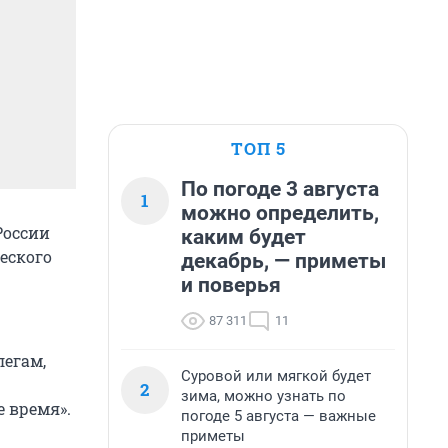
ТОП 5
По погоде 3 августа
1
можно определить,
России
каким будет
еского
декабрь, — приметы
и поверья
87 311
11
легам,
Суровой или мягкой будет
2
зима, можно узнать по
 время».
погоде 5 августа — важные
приметы