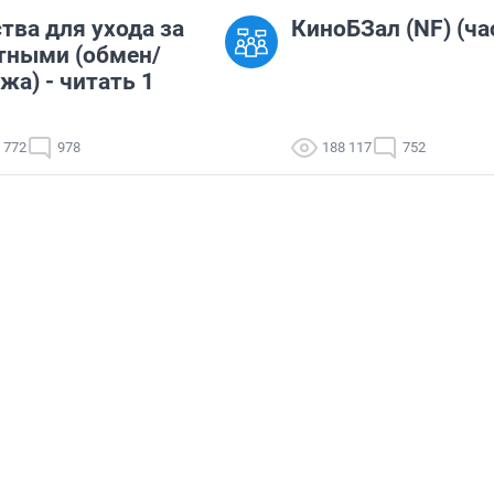
тва для ухода за
КиноБЗал (NF) (ча
тными (обмен/
жа) - читать 1
 772
978
188 117
752