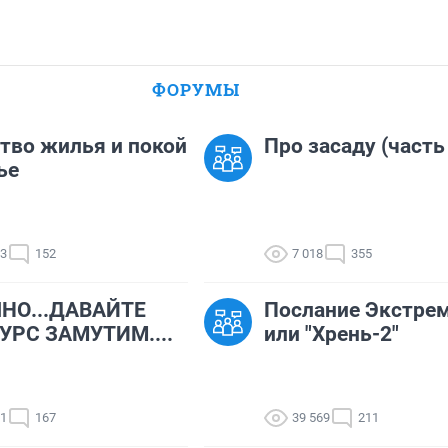
ФОРУМЫ
тво жилья и покой
Про засаду (часть
ье
13
152
7 018
355
НО...ДАВАЙТЕ
Послание Экстре
УРС ЗАМУТИМ....
или "Хрень-2"
81
167
39 569
211