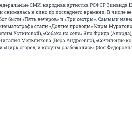
едеральные СМИ, народная артистка РСФСР Зинаида 
 и снималась в кино до последнего времени. В числе е
бот были «Пять вечеров» и «Три сестры». Самыми изв
кинематографе стали «Долгие проводы» Киры Муратово
вны Устиновой), «Собака на сене» Яна Фрида (Анарда)
 Виталия Мельникова (Вера Андреевна), «Сочинение к
и «Цирк сгорел, и клоуны разбежались» (Зоя Федоровна