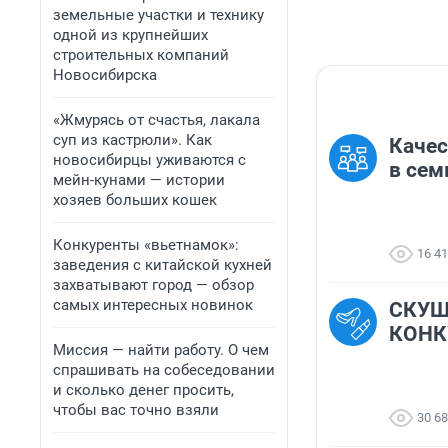
земельные участки и технику
одной из крупнейших
строительных компаний
Новосибирска
«Жмурясь от счастья, лакала
суп из кастрюли». Как
Качес
новосибирцы уживаются с
в сем
мейн-кунами — истории
хозяев больших кошек
Конкуренты «вьетнамок»:
16 4
заведения с китайской кухней
захватывают город — обзор
самых интересных новинок
СКУШ
КОНК
Миссия — найти работу. О чем
спрашивать на собеседовании
и сколько денег просить,
чтобы вас точно взяли
30 6