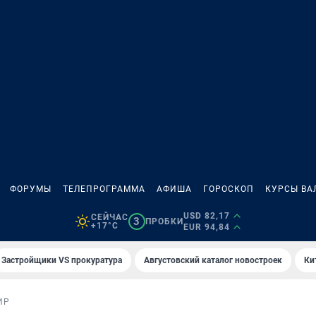
ФОРУМЫ
ТЕЛЕПРОГРАММА
АФИША
ГОРОСКОП
КУРСЫ ВА
USD 82,17
СЕЙЧАС
3
ПРОБКИ
+17°C
EUR 94,84
Застройщики VS прокуратура
Августовский каталог новостроек
Ки
ИР