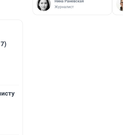
Нина Раневская
Журналист
 7)
мисту