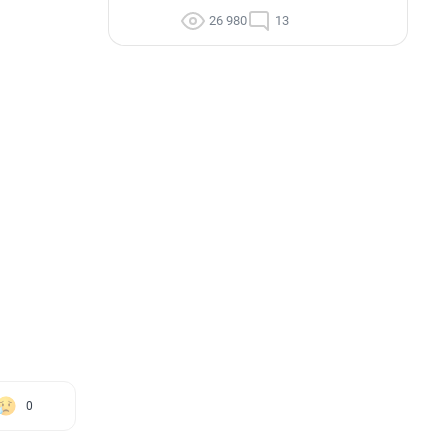
26 980
13
0