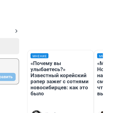
МНЕНИЕ
МНЕНИ
«Почему вы
«Мы в
улыбаетесь?»
Нолан
Известный корейский
настр
равить
рэпер зажег с сотнями
смотр
новосибирцев: как это
чтобы
было
выгля