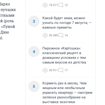
Шарко
78 071
12
е лучших
естными
Какой будет зима, можно
й (роль
3
узнать по погоде 7 августа, —
, «Луной
важные приметы
о Дню
56 380
14
).
Пирожное «Картошка»:
4
классический рецепт в
домашних условиях с тем
самым вкусом из детства
30 911
17
Кормить раз в месяц. Чем
5
хищным или необычным
украсить квартиру — смотрим
зелёное разнообразие на
выставке экзотики