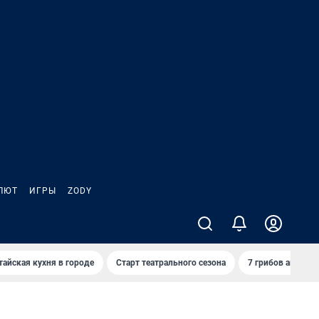
ЛЮТ
ИГРЫ
ZODY
тайская кухня в городе
Старт театрального сезона
7 грибов августа