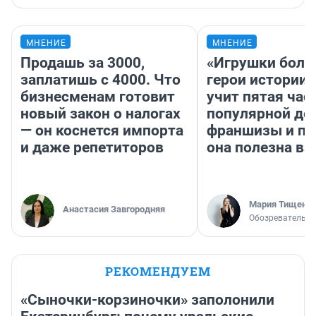
МНЕНИЕ
МНЕНИЕ
Продашь за 3000,
«Игрушки боль
заплатишь с 4000. Что
герои истории»
бизнесменам готовит
учит пятая час
новый закон о налогах
популярной де
— он коснется импорта
франшизы и п
и даже репетиторов
она полезна в
Мария Тищенк
Анастасия Завгородняя
Обозреватель
РЕКОМЕНДУЕМ
«Сыночки-корзиночки» заполонили