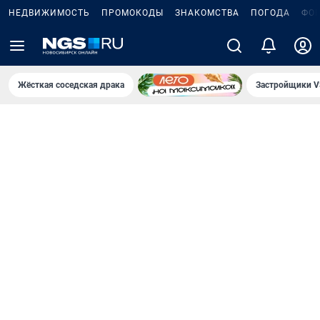
НЕДВИЖИМОСТЬ
ПРОМОКОДЫ
ЗНАКОМСТВА
ПОГОДА
ФО
Жёсткая соседская драка
Застройщики V