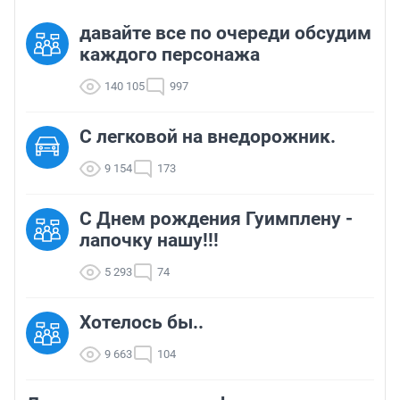
давайте все по очереди обсудим
каждого персонажа
140 105
997
C легковой на внедорожник.
9 154
173
С Днем рождения Гуимплену -
лапочку нашу!!!
5 293
74
Хотелось бы..
9 663
104