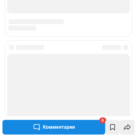
Техподдержка
Предвыборная агитация
Статистика канала в MAX
Все города сети
Мобильное приложение
Google Play
App Store
App Gallery
RuStore
Мы в соцсетях
0
Комментарии