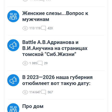
Женские слезы...Вопрос к
мужчинам
113 119
420
Battle А.В.Адрианова и
В.И.Анучина на страницах
томской "Сиб.Жизни"
1 385
29
В 2023—2026 наша губерния
отюбилеет вот такую дату:
114 647
567
Про дом