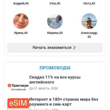
Андрей
,
44
Irina
,
40
Ната
,
43
Ирина
,
44
Марина
,
54
Александр
,
42
Начать знакомиться
ПРОМОКОДЫ
Скидка 11% на все курсы
английского
До 31 августа, 2026
Интернет в 180+ странах мира без
роуминга и сим-карт