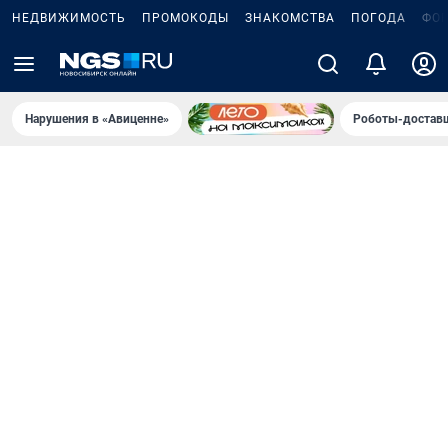
НЕДВИЖИМОСТЬ
ПРОМОКОДЫ
ЗНАКОМСТВА
ПОГОДА
ФО
Нарушения в «Авиценне»
Роботы-доставщ