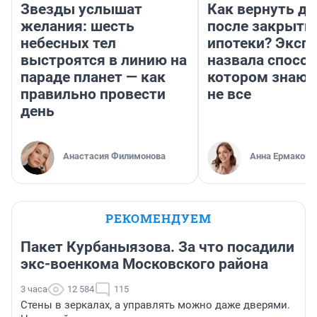
Звезды услышат
Как вернуть де
желания: шесть
после закрыти
небесных тел
ипотеки? Эксп
выстроятся в линию на
назвала способ
параде планет — как
котором знают
правильно провести
не все
день
Анастасия Филимонова
Анна Ермакова
РЕКОМЕНДУЕМ
Пакет Курбаныязова. За что посадили
экс-военкома Московского района
3 часа
12 584
115
Стены в зеркалах, а управлять можно даже дверями.