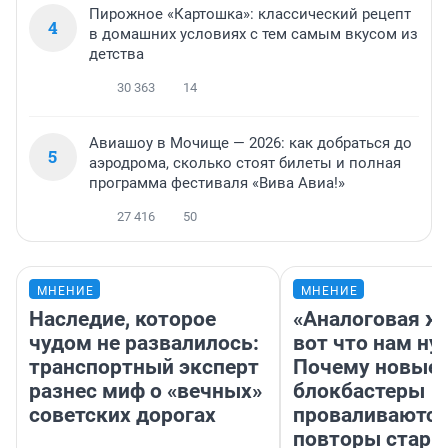
Пирожное «Картошка»: классический рецепт
4
в домашних условиях с тем самым вкусом из
детства
30 363
14
Авиашоу в Мочище — 2026: как добраться до
5
аэродрома, сколько стоят билеты и полная
программа фестиваля «Вива Авиа!»
27 416
50
МНЕНИЕ
МНЕНИЕ
Наследие, которое
«Аналоговая ж
чудом не развалилось:
вот что нам ну
транспортный эксперт
Почему новые
разнес миф о «вечных»
блокбастеры
советских дорогах
проваливаются,
повторы стары