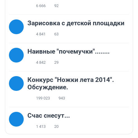
6 666
92
Зарисовка с детской площадки
4 841
63
Наивные "почемучки"........
4 842
29
Конкурс "Ножки лета 2014".
Обсуждение.
199 023
943
Счас снесут...
1 413
20