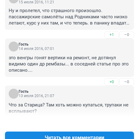
15 июля 2016, 11:21
Ну и пролетел, что страшного произошло. 
пассажирские самолёты над Родниками часто низко 
летают, курс у них там, и что теперь. в панику впадать 
за каждый самолёт
+1
–0
Гость
14 июля 2016, 07:01
это венгры гонят вертики на ремонт, не дотянул 
видимо один др рембазы... в соседней статье про это 
описано....
+0
–0
Гость
13 июля 2016, 21:07
Что за Старица? Там хоть можно купаться, трупаки не 
всплывают?
+0
–2
Читать все комментарии