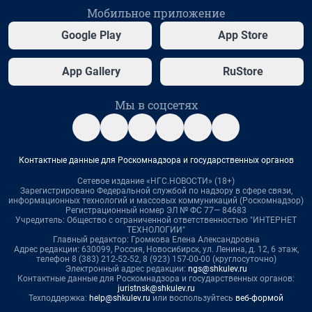
Мобильное приложение
Google Play
App Store
App Gallery
RuStore
Мы в соцсетях
Контактные данные для Роскомнадзора и государственных органов
Сетевое издание «НГС.НОВОСТИ» (18+)
Зарегистрировано Федеральной службой по надзору в сфере связи,
информационных технологий и массовых коммуникаций (Роскомнадзор)
Регистрационный номер ЭЛ № ФС 77— 84683
Учредитель: Общество с ограниченной ответственностью "ИНТЕРНЕТ
ТЕХНОЛОГИИ"
Главный редактор: Громкова Елена Александровна
Адрес редакции: 630099, Россия, Новосибирск, ул. Ленина, д. 12, 6 этаж,
телефон 8 (383) 212-52-52, 8 (923) 157-00-00 (круглосуточно)
Электронный адрес редакции:
ngs@shkulev.ru
Контактные данные для Роскомнадзора и государственных органов:
juristnsk@shkulev.ru
Техподдержка:
help@shkulev.ru
или воспользуйтесь
веб-формой