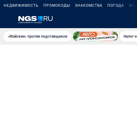
НЕДВИЖИМОСТЬ
ПРОМОКОДЫ
ЗНАКОМСТВА
ПОГОДА
ФО
«Майские» против подставщиков
Налог 