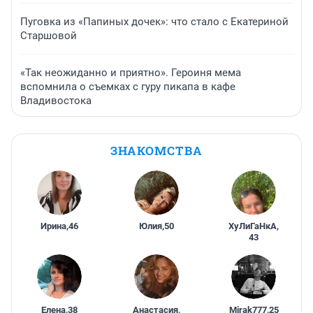
Пуговка из «Папиных дочек»: что стало с Екатериной
Старшовой
«Так неожиданно и приятно». Героиня мема
вспомнила о съемках с гуру пикапа в кафе
Владивостока
ЗНАКОМСТВА
Ирина
,
46
Юлия
,
50
ХуЛиГаНкА
,
43
Елена
,
38
Анастасия
,
Mirak777
,
25