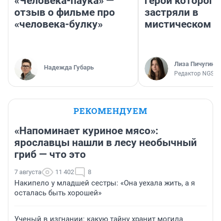
«Человека-паука» —
герои которого
отзыв о фильме про
застряли в
«человека-булку»
мистическом о
Лиза Пичугина
Надежда Губарь
Редактор NGS.R
РЕКОМЕНДУЕМ
«Напоминает куриное мясо»:
ярославцы нашли в лесу необычный
гриб — что это
7 августа
11 402
8
Накипело у младшей сестры: «Она уехала жить, а я
осталась быть хорошей»
Ученый в изгнании: какую тайну хранит могила