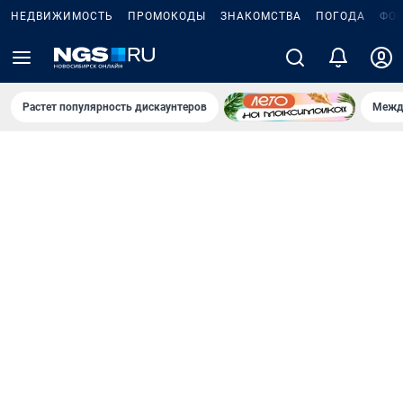
НЕДВИЖИМОСТЬ
ПРОМОКОДЫ
ЗНАКОМСТВА
ПОГОДА
ФО
Растет популярность дискаунтеров
Межд