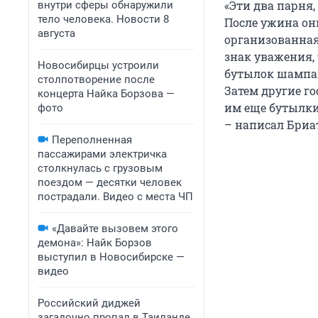
«Эти два парня
внутри сферы обнаружили
тело человека. Новости 8
После ужина они
августа
организованная
знак уважения,
Новосибирцы устроили
бутылок шампан
столпотворение после
Затем другие го
концерта Найка Борзова —
им еще бутылки
фото
– написал Бриа
Переполненная
пассажирами электричка
столкнулась с грузовым
поездом — десятки человек
пострадали. Видео с места ЧП
«Давайте вызовем этого
демона»: Найк Борзов
выступил в Новосибирске —
видео
Российский диджей
загадочно пропал в Таиланде