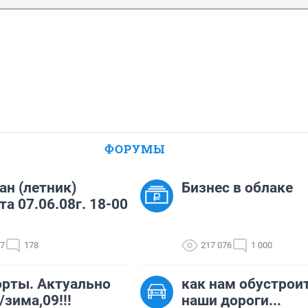
ФОРУМЫ
н (летник)
Бизнес в облаке
та 07.06.08г. 18-00
37
178
217 076
1 000
рты. Актуально
как нам обустрои
/зима,09!!!
наши дороги...