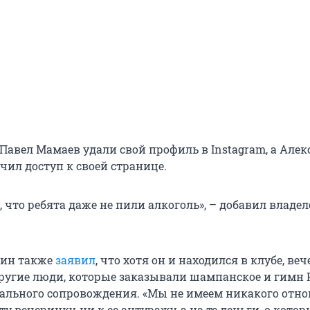
Павел Мамаев удали свой профиль в Instagram, а Але
чил доступ к своей странице.
 что ребята даже не пили алкоголь», – добавил владел
рин также
заявил
, что хотя он и находился в клубе, ве
ругие люди, которые заказывали шампанское и гимн 
ального сопровождения. «Мы не имеем никакого отн
ту вечеринку, ни к ее антуражу, а на те деньги, о кото