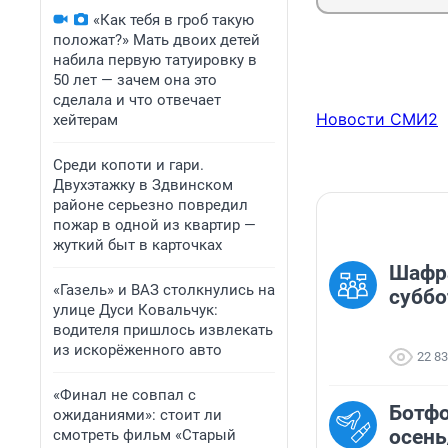
«Как тебя в гроб такую
положат?» Мать двоих детей
набила первую татуировку в
50 лет — зачем она это
сделала и что отвечает
Новости СМИ2
хейтерам
Среди копоти и гари.
Двухэтажку в Здвинском
районе серьезно повредил
пожар в одной из квартир —
жуткий быт в карточках
Шафра
«Газель» и ВАЗ столкнулись на
суббо
улице Дуси Ковальчук:
водителя пришлось извлекать
из искорёженного авто
22 8
«Финал не совпал с
Ботфо
ожиданиями»: стоит ли
осень
смотреть фильм «Старый