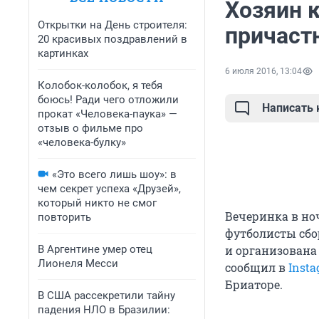
Хозяин 
Открытки на День строителя:
причаст
20 красивых поздравлений в
картинках
6 июля 2016, 13:04
Колобок-колобок, я тебя
боюсь! Ради чего отложили
Написать
прокат «Человека-паука» —
отзыв о фильме про
«человека-булку»
«Это всего лишь шоу»: в
чем секрет успеха «Друзей»,
который никто не смог
Вечеринка в но
повторить
футболисты сбо
В Аргентине умер отец
и организована
Лионеля Месси
сообщил в
Inst
Бриаторе.
В США рассекретили тайну
падения НЛО в Бразилии: