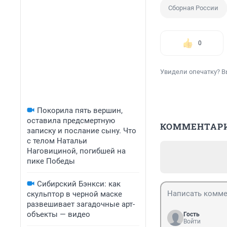
Сборная России
0
Увидели опечатку? В
Покорила пять вершин,
оставила предсмертную
КОММЕНТАР
записку и послание сыну. Что
с телом Натальи
Наговициной, погибшей на
пике Победы
Сибирский Бэнкси: как
скульптор в черной маске
развешивает загадочные арт-
объекты — видео
Гость
Войти