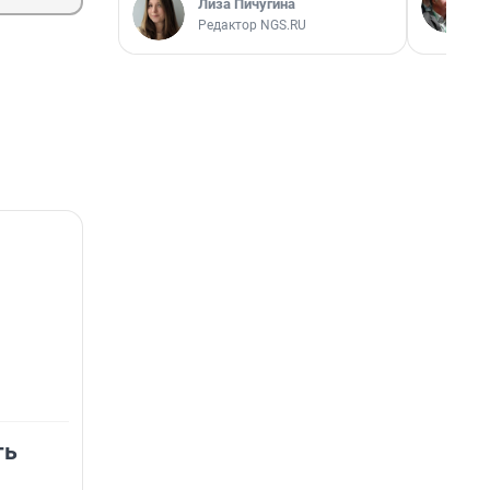
Лиза Пичугина
Редактор NGS.RU
ть