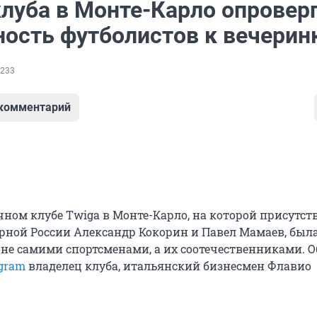
клуба в Монте-Карло опровер
ность футболистов к вечерин
233
 комментарий
чном клубе Twiga в Монте-Карло, на которой присутст
рной России Александр Кокорин и Павел Мамаев, был
 не самими спортсменами, а их соотечественниками. О
agram
владелец клуба, итальянский бизнесмен Флавио