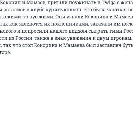
, Кокорин и Мамаев, пришли поужинать в Twiga с жен
 остались в клубе курить кальян. Это была частная в
 какими-то русскими. Они узнали Кокорина и Мамаев
 так как являются их поклонниками, заказали им нес
ского и попросили нашего диджея сыграть гимн Рос
сти из России, также в знак уважения к двум игрокам,
, так что стол Кокорина и Мамаева был заставлен бут
торе.