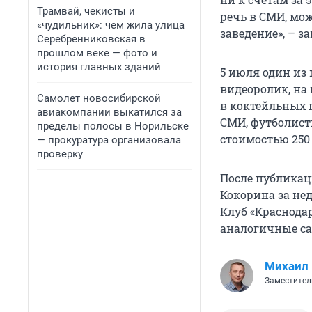
Трамвай, чекисты и
речь в СМИ, мож
«чудильник»: чем жила улица
заведение», – 
Серебренниковская в
прошлом веке — фото и
история главных зданий
5 июля один из
видеоролик, на
Самолет новосибирской
в коктейльных 
авиакомпании выкатился за
СМИ, футболист
пределы полосы в Норильске
стоимостью 250
— прокуратура организовала
проверку
После публикац
Кокорина за нед
Клуб «Краснода
аналогичные с
Михаил
Заместител