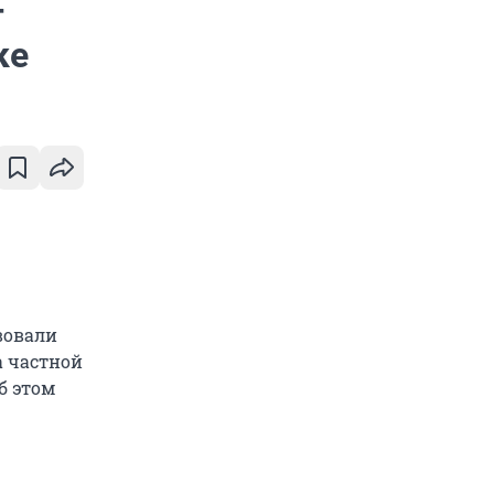
г
ке
вовали
а частной
б этом