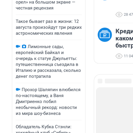
орел» на большом экране —
честная рецензия
28 4
Такое бывает раз в жизни: 12
августа произойдут три редких
Креди
астрономических явления
каком
быст
Лимонные сады,
европейский Байкал и
11 0
очередь к статуе Джульетты:
путешественница съездила в
Италию и рассказала, сколько
денег потратила
Прохор Шаляпин влюбился
по-настоящему, а Ваня
Дмитриенко побил
необычный рекорд: новости
из мира шоу-бизнеса
Обладатель Кубка Стэнли:
хоккейный клуб «Сибирь»