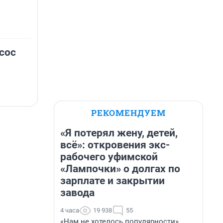
сос
РЕКОМЕНДУЕМ
«Я потерял жену, детей,
всё»: откровения экс-
рабочего уфимской
«Лампочки» о долгах по
зарплате и закрытии
завода
4 часа
19 938
55
«Нам не хотелось популярности».