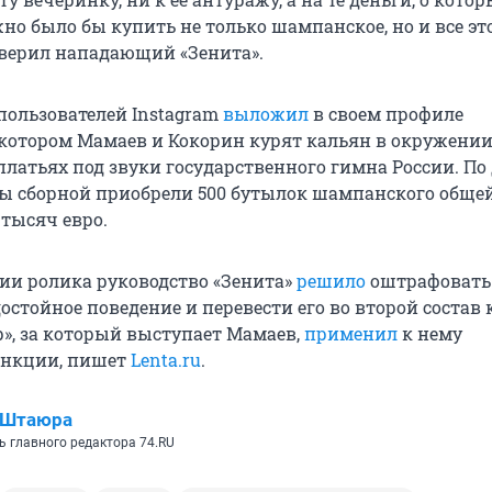
но было бы купить не только шампанское, но и все эт
заверил нападающий «Зенита».
 пользователей Instagram
выложил
в своем профиле
 котором Мамаев и Кокорин курят кальян в окружени
платьях под звуки государственного гимна России. П
ы сборной приобрели 500 бутылок шампанского обще
 тысяч евро.
ии ролика руководство «Зенита»
решило
оштрафовать
остойное поведение и перевести его во второй состав
р», за который выступает Мамаев,
применил
к нему
анкции, пишет
Lenta.ru
.
 Штаюра
ь главного редактора 74.RU