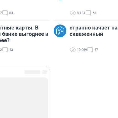
77
84
4 124
63
тные карты. В
странно качает на
 банке выгоднее и
скваженный
рее?
42
43
19 069
47