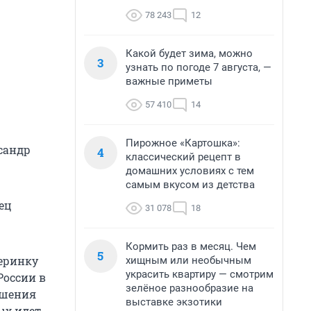
78 243
12
Какой будет зима, можно
3
узнать по погоде 7 августа, —
важные приметы
57 410
14
Пирожное «Картошка»:
ксандр
4
классический рецепт в
домашних условиях с тем
самым вкусом из детства
ец
31 078
18
Кормить раз в месяц. Чем
5
черинку
хищным или необычным
украсить квартиру — смотрим
России в
зелёное разнообразие на
ошения
выставке экзотики
рых идет