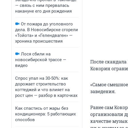
— связь с ним прервалась
накануне его дня рождения
От пожара до уголовного
дела. В Новосибирске сгорели
«Тойота» и «Гелендваген» —
хроника происшествия
Лося сбили на
новосибирской трассе —
После скандала 
видео
Кокорин ограни
Спрос упал на 30-50%: как
дорожает строительство
«Самое смешное,
коттеджей и что влияет на
заведения.
рост цен — разбор в карточках
Ранее сам Коко
Как спастись от жары без
организовали д
кондиционера: 5 работающих
способов
качестве музык
ни к счетам за э