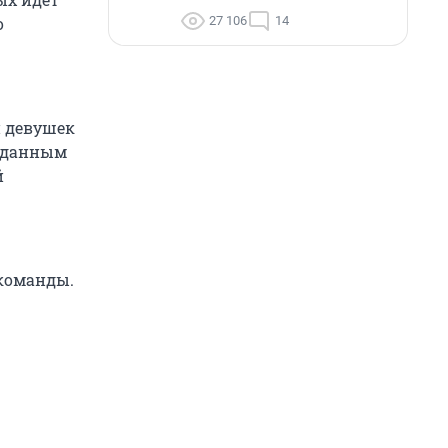
27 106
14
о
и девушек
о данным
й
 команды.