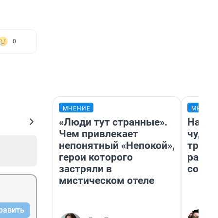
0
МНЕНИЕ
МНЕНИ
«Люди тут странные».
Насле
Чем привлекает
чудом
непонятный «Непокой»,
транс
герои которого
разне
застряли в
совет
мистическом отеле
равить