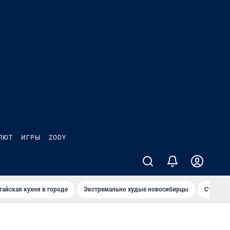
ЛЮТ
ИГРЫ
ZODY
тайская кухня в городе
Экстремально худые новосибирцы
Старт те