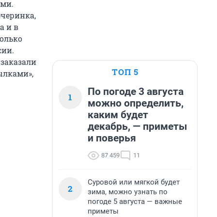
ами.
ечеринка,
а и в
колько
сии.
 заказали
ТОП 5
ылками»,
По погоде 3 августа
1
можно определить,
каким будет
декабрь, — приметы
и поверья
87 459
11
Суровой или мягкой будет
2
зима, можно узнать по
погоде 5 августа — важные
приметы