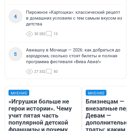
Пирожное «Картошка»: классический рецепт
4
в домашних условиях с тем самым вкусом из
детства
30 282
13
Авиашоу в Мочище — 2026: как добраться до
5
аэродрома, сколько стоят билеты и полная
программа фестиваля «Вива Авиа!»
27 332
50
МНЕНИЕ
МНЕНИЕ
«Игрушки больше не
Близнецам —
герои истории». Чему
внезапные пер
учит пятая часть
Девам —
популярной детской
дополнительн
франшизы и почему
траты: каким б