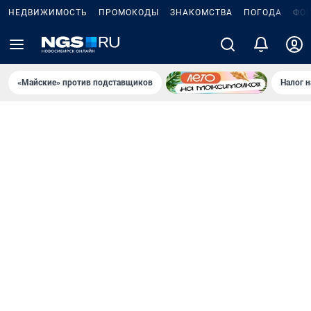
НЕДВИЖИМОСТЬ
ПРОМОКОДЫ
ЗНАКОМСТВА
ПОГОДА
ФО
«Майские» против подставщиков
Налог 