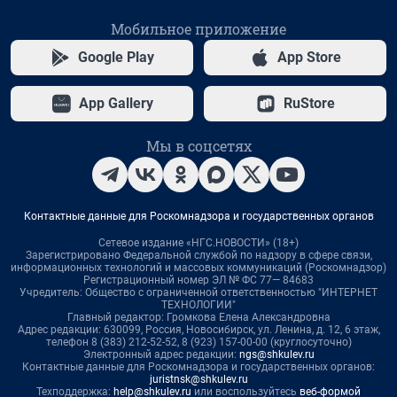
Мобильное приложение
Google Play
App Store
App Gallery
RuStore
Мы в соцсетях
Контактные данные для Роскомнадзора и государственных органов
Сетевое издание «НГС.НОВОСТИ» (18+)
Зарегистрировано Федеральной службой по надзору в сфере связи,
информационных технологий и массовых коммуникаций (Роскомнадзор)
Регистрационный номер ЭЛ № ФС 77— 84683
Учредитель: Общество с ограниченной ответственностью "ИНТЕРНЕТ
ТЕХНОЛОГИИ"
Главный редактор: Громкова Елена Александровна
Адрес редакции: 630099, Россия, Новосибирск, ул. Ленина, д. 12, 6 этаж,
телефон 8 (383) 212-52-52, 8 (923) 157-00-00 (круглосуточно)
Электронный адрес редакции:
ngs@shkulev.ru
Контактные данные для Роскомнадзора и государственных органов:
juristnsk@shkulev.ru
Техподдержка:
help@shkulev.ru
или воспользуйтесь
веб-формой