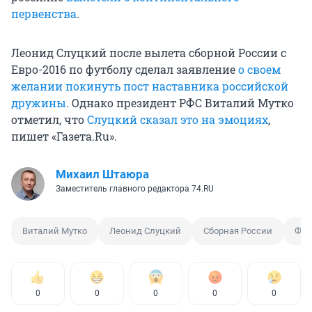
первенства
.
Леонид Слуцкий после вылета сборной России с
Евро-2016 по футболу сделал заявление
о своем
желании покинуть пост наставника российской
дружины
. Однако президент РФС Виталий Мутко
отметил, что
Слуцкий сказал это на эмоциях
,
пишет «Газета.Ru».
Михаил Штаюра
Заместитель главного редактора 74.RU
Виталий Мутко
Леонид Слуцкий
Сборная России
Фут
0
0
0
0
0