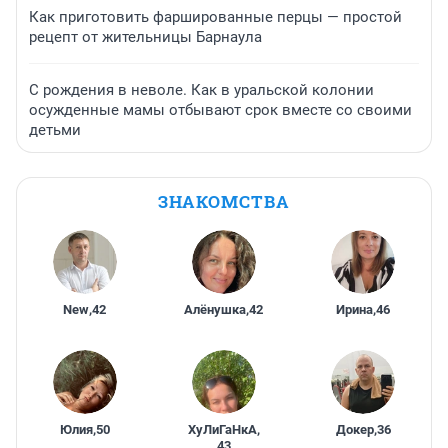
Как приготовить фаршированные перцы — простой
рецепт от жительницы Барнаула
С рождения в неволе. Как в уральской колонии
осужденные мамы отбывают срок вместе со своими
детьми
ЗНАКОМСТВА
New
,
42
Алёнушка
,
42
Ирина
,
46
Юлия
,
50
ХуЛиГаНкА
,
Докер
,
36
43