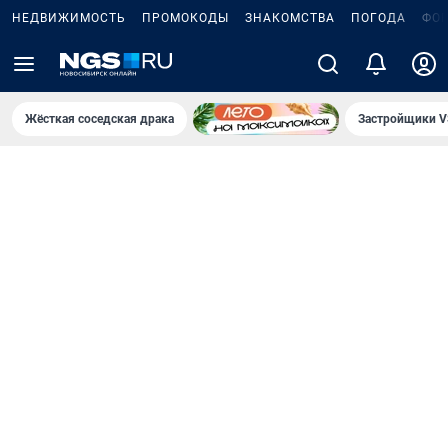
НЕДВИЖИМОСТЬ
ПРОМОКОДЫ
ЗНАКОМСТВА
ПОГОДА
ФО
Жёсткая соседская драка
Застройщики V