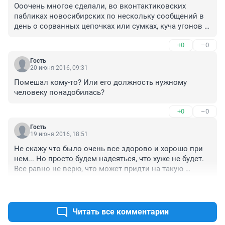
Ооочень многое сделали, во вконтактиковских 
пабликах новосибирских по нескольку сообщений в 
день о сорванных цепочках или сумках, куча угонов 
машин.
+0
–0
Гость
20 июня 2016, 09:31
Помешал кому-то? Или его должность нужному 
человеку понадобилась?
+0
–0
Гость
19 июня 2016, 18:51
Не скажу что было очень все здорово и хорошо при 
нем... Но просто будем надеяться, что хуже не будет. 
Все равно не верю, что может придти на такую 
должность честный, порядочный человек с развитым 
+7
–0
чувством долга и справедливости и таким и 
остаться.
Читать все комментарии