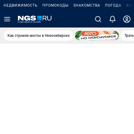
НЕДВИЖИМОСТЬ
ПРОМОКОДЫ
ЗНАКОМСТВА
ПОГОДА
ФО
Как строили мосты в Новосибирске
Траты