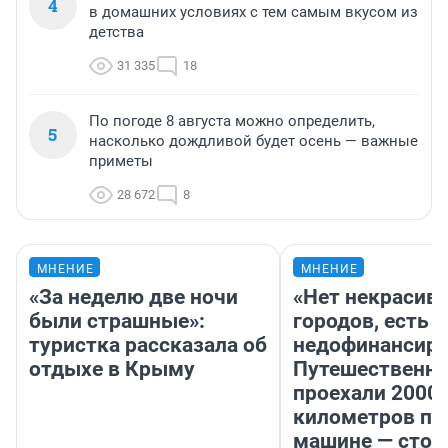
4
в домашних условиях с тем самым вкусом из
детства
31 335
18
По погоде 8 августа можно определить,
5
насколько дождливой будет осень — важные
приметы
28 672
8
МНЕНИЕ
МНЕНИЕ
«За неделю две ночи
«Нет некрасив
были страшные»:
городов, есть
туристка рассказала об
недофинансиро
отдыхе в Крыму
Путешественн
проехали 2000
километров по 
машине — стои