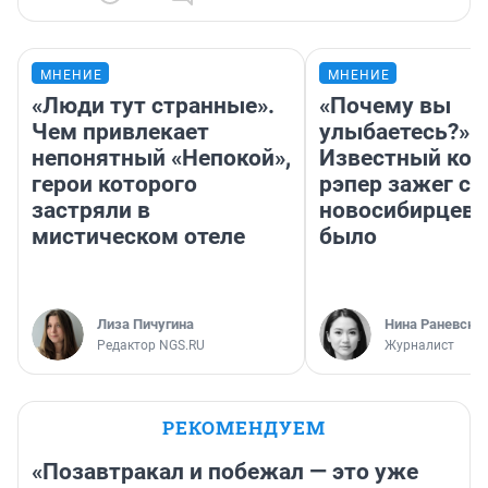
МНЕНИЕ
МНЕНИЕ
«Люди тут странные».
«Почему вы
Чем привлекает
улыбаетесь?»
непонятный «Непокой»,
Известный кор
герои которого
рэпер зажег с 
застряли в
новосибирцев: 
мистическом отеле
было
Лиза Пичугина
Нина Раневска
Редактор NGS.RU
Журналист
РЕКОМЕНДУЕМ
«Позавтракал и побежал — это уже