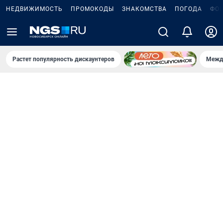
НЕДВИЖИМОСТЬ
ПРОМОКОДЫ
ЗНАКОМСТВА
ПОГОДА
ФО
Растет популярность дискаунтеров
Межд