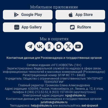
Мобильное приложение
Google Play
App Store
App Gallery
RuStore
Мы в соцсетях
Контактные данные для Роскомнадзора и государственных органов
Сетевое издание «НГС.НОВОСТИ» (18+)
Зарегистрировано Федеральной службой по надзору в сфере связи,
информационных технологий и массовых коммуникаций (Роскомнадзор)
Регистрационный номер ЭЛ № ФС 77— 84683
Учредитель: Общество с ограниченной ответственностью "ИНТЕРНЕТ
ТЕХНОЛОГИИ"
Главный редактор: Громкова Елена Александровна
Адрес редакции: 630099, Россия, Новосибирск, ул. Ленина, д. 12, 6 этаж,
телефон 8 (383) 212-52-52, 8 (923) 157-00-00 (круглосуточно)
Электронный адрес редакции:
ngs@shkulev.ru
Контактные данные для Роскомнадзора и государственных органов:
juristnsk@shkulev.ru
Техподдержка:
help@shkulev.ru
или воспользуйтесь
веб-формой