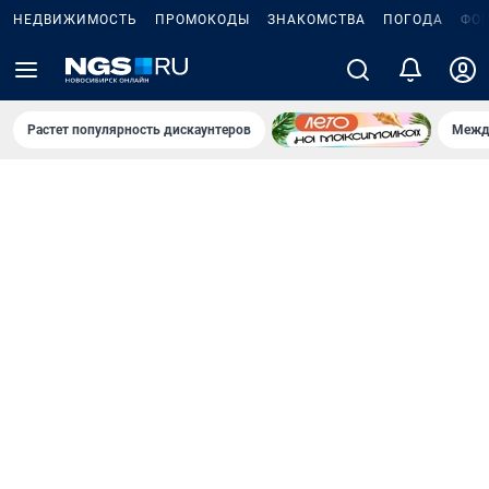
НЕДВИЖИМОСТЬ
ПРОМОКОДЫ
ЗНАКОМСТВА
ПОГОДА
ФО
Растет популярность дискаунтеров
Межд