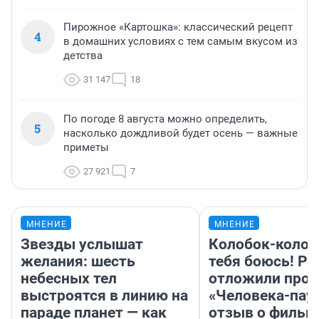
Пирожное «Картошка»: классический рецепт
4
в домашних условиях с тем самым вкусом из
детства
31 147
18
По погоде 8 августа можно определить,
5
насколько дождливой будет осень — важные
приметы
27 921
7
МНЕНИЕ
МНЕНИЕ
Звезды услышат
Колобок-колобо
желания: шесть
тебя боюсь! Ра
небесных тел
отложили прок
выстроятся в линию на
«Человека-пау
параде планет — как
отзыв о фильм