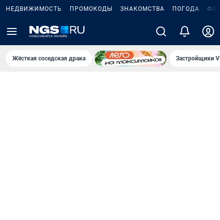
НЕДВИЖИМОСТЬ
ПРОМОКОДЫ
ЗНАКОМСТВА
ПОГОДА
ФО
Жёсткая соседская драка
Застройщики V