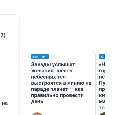
 7)
МНЕНИЕ
МНЕНИ
Звезды услышат
«Нет 
желания: шесть
городо
небесных тел
недоф
выстроятся в линию на
Путеш
параде планет — как
проех
правильно провести
килом
день
машин
 на
того