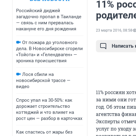
11% рос
Российский диджей
родител
загадочно пропал в Таиланде
— связь с ним прервалась
накануне его дня рождения
23 марта 2016, 08:58
От пожара до уголовного
Написать
дела. В Новосибирске сгорели
«Тойота» и «Гелендваген» —
хроника происшествия
Лося сбили на
новосибирской трассе —
видео
11% россиян хо
за ними они гот
Спрос упал на 30-50%: как
дорожает строительство
год. Об этом пи
коттеджей и что влияет на
агентства фина
рост цен — разбор в карточках
Эксперты отмеч
услуг по уходу 
Как спастись от жары без
развиваться в 