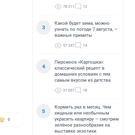
78 211
12
Какой будет зима, можно
3
узнать по погоде 7 августа, —
важные приметы
57 247
14
Пирожное «Картошка»:
4
классический рецепт в
домашних условиях с тем
самым вкусом из детства
31 037
18
Кормить раз в месяц. Чем
5
хищным или необычным
украсить квартиру — смотрим
0
зелёное разнообразие на
выставке экзотики