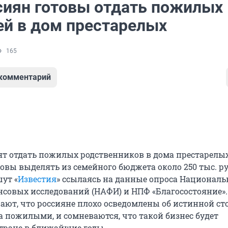
сиян готовы отдать пожилых
ей в дом престарелых
165
 комментарий
тят отдать пожилых родственников в дома престарелых
овы выделять из семейного бюджета около 250 тыс. р
шут «
Известия
» ссылаясь на данные опроса Националь
нсовых исследований (НАФИ) и НПФ «Благосостояние».
ают, что россияне плохо осведомлены об истинной с
за пожилыми, и сомневаются, что такой бизнес будет
стране в ближайшие годы.