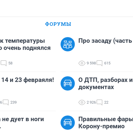
ФОРУМЫ
к температуры
Про засаду (часть
о очень поднялся
58
9 598
615
 14 и 23 февраяля!
О ДТП, разборах и
документах
66
239
2 926
22
 не дует в ноги
Правильные фары
.
Корону-премио