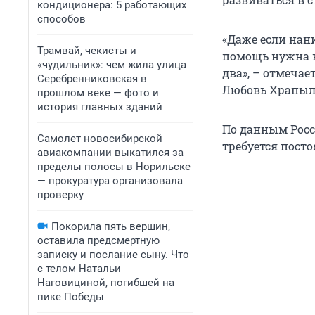
кондиционера: 5 работающих
способов
«Даже если нани
Трамвай, чекисты и
помощь нужна к
«чудильник»: чем жила улица
два», – отмеча
Серебренниковская в
Любовь Храпыл
прошлом веке — фото и
история главных зданий
По данным Росс
Самолет новосибирской
требуется посто
авиакомпании выкатился за
пределы полосы в Норильске
— прокуратура организовала
проверку
Покорила пять вершин,
оставила предсмертную
записку и послание сыну. Что
с телом Натальи
Наговициной, погибшей на
пике Победы