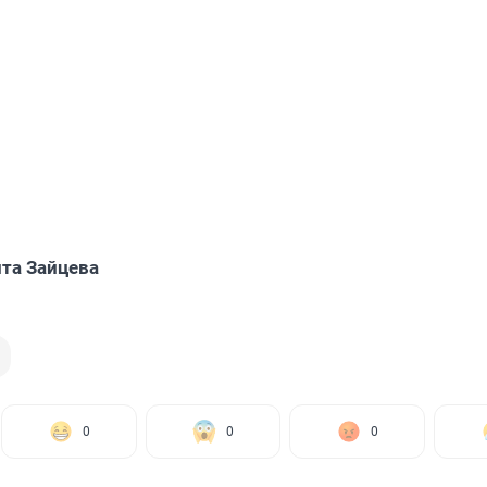
та Зайцева
0
0
0