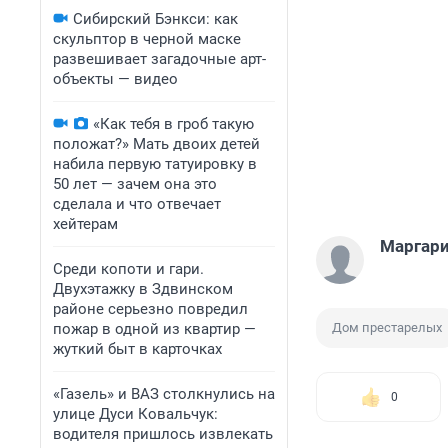
Сибирский Бэнкси: как
скульптор в черной маске
развешивает загадочные арт-
объекты — видео
«Как тебя в гроб такую
положат?» Мать двоих детей
набила первую татуировку в
50 лет — зачем она это
сделала и что отвечает
хейтерам
Маргари
Среди копоти и гари.
Двухэтажку в Здвинском
районе серьезно повредил
пожар в одной из квартир —
Дом престарелых
жуткий быт в карточках
«Газель» и ВАЗ столкнулись на
0
улице Дуси Ковальчук:
водителя пришлось извлекать