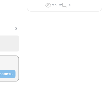
27 072
13
равить