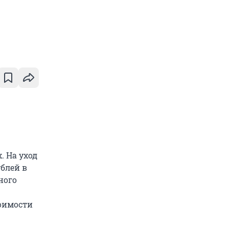
. На уход
ублей в
ного
тоимости