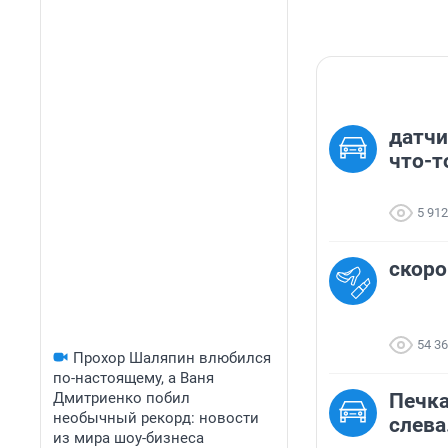
датчи
что-т
5 912
скоро
54 3
Прохор Шаляпин влюбился
по-настоящему, а Ваня
Дмитриенко побил
Печка
необычный рекорд: новости
слева
из мира шоу-бизнеса