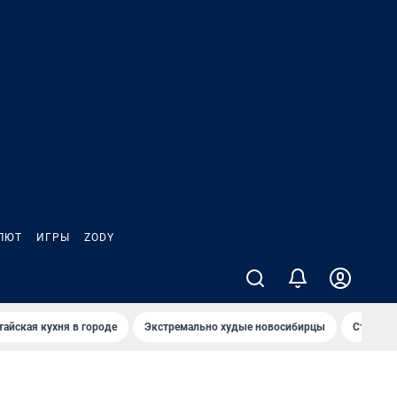
ЛЮТ
ИГРЫ
ZODY
тайская кухня в городе
Экстремально худые новосибирцы
Старт те