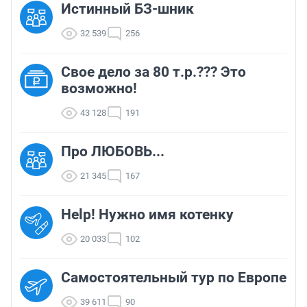
Истинный БЗ-шник
32 539
256
Свое дело за 80 т.р.??? Это
возможно!
43 128
191
Про ЛЮБОВЬ...
21 345
167
Help! Нужно имя котенку
20 033
102
Самостоятельный тур по Европе
39 611
90