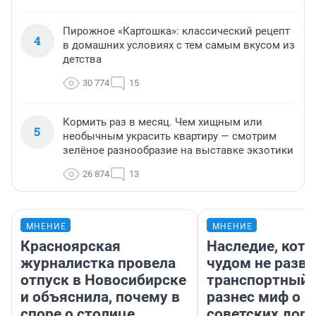
Пирожное «Картошка»: классический рецепт
4
в домашних условиях с тем самым вкусом из
детства
30 774
15
Кормить раз в месяц. Чем хищным или
5
необычным украсить квартиру — смотрим
зелёное разнообразие на выставке экзотики
26 874
13
МНЕНИЕ
МНЕНИЕ
Красноярская
Наследие, кото
журналистка провела
чудом не разва
отпуск в Новосибирске
транспортный 
и объяснила, почему в
разнес миф о 
споре о столице
советских доро