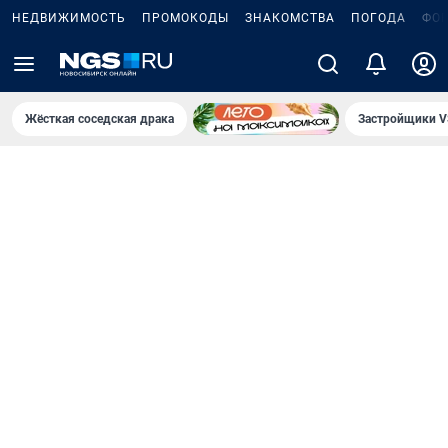
НЕДВИЖИМОСТЬ
ПРОМОКОДЫ
ЗНАКОМСТВА
ПОГОДА
ФО
Жёсткая соседская драка
Застройщики V