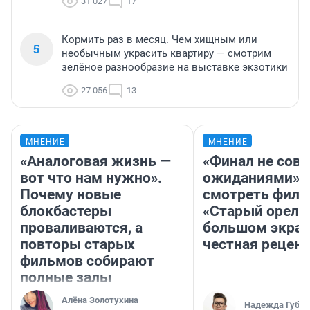
31 027
17
Кормить раз в месяц. Чем хищным или
5
необычным украсить квартиру — смотрим
зелёное разнообразие на выставке экзотики
27 056
13
МНЕНИЕ
МНЕНИЕ
«Аналоговая жизнь —
«Финал не совп
вот что нам нужно».
ожиданиями»: 
Почему новые
смотреть фил
блокбастеры
«Старый орел» 
проваливаются, а
большом экран
повторы старых
честная рецен
фильмов собирают
полные залы
Алёна Золотухина
Надежда Губар