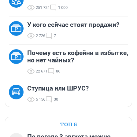
251 724
1 000
У кого сейчас стоят продажи?
2 726
7
Почему есть кофейни в избытке,
но нет чайных?
22 671
86
Ступица или ШРУС?
5 156
30
ТОП 5
По погоде 3 августа можно