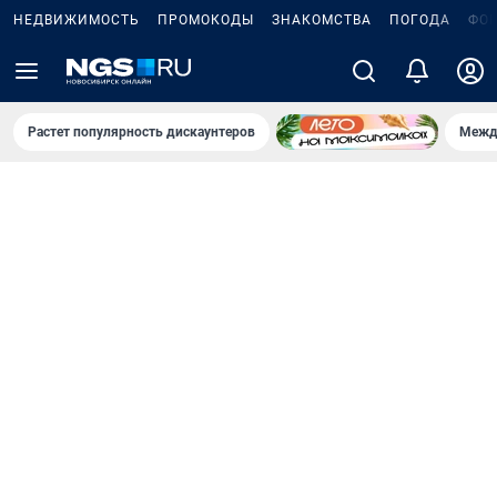
НЕДВИЖИМОСТЬ
ПРОМОКОДЫ
ЗНАКОМСТВА
ПОГОДА
ФО
Растет популярность дискаунтеров
Межд