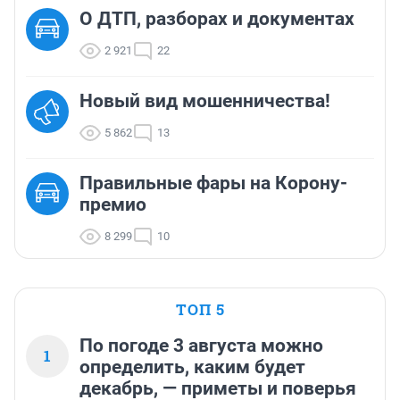
О ДТП, разборах и документах
2 921
22
Новый вид мошенничества!
5 862
13
Правильные фары на Корону-
премио
8 299
10
ТОП 5
По погоде 3 августа можно
1
определить, каким будет
декабрь, — приметы и поверья