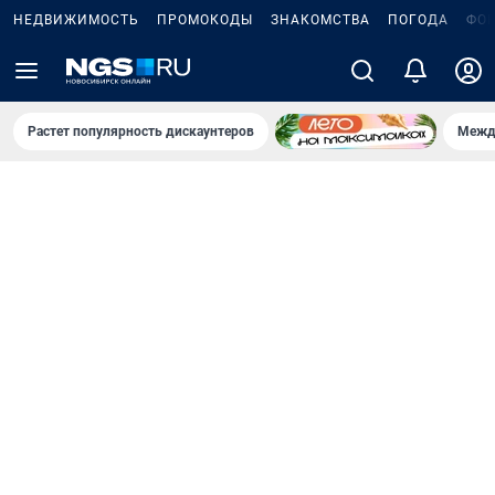
НЕДВИЖИМОСТЬ
ПРОМОКОДЫ
ЗНАКОМСТВА
ПОГОДА
ФО
Растет популярность дискаунтеров
Межд