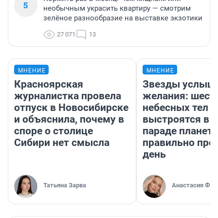
5
необычным украсить квартиру — смотрим
зелёное разнообразие на выставке экзотики
27 071
13
МНЕНИЕ
МНЕНИЕ
Красноярская
Звезды услыш
журналистка провела
желания: шест
отпуск в Новосибирске
небесных тел
и объяснила, почему в
выстроятся в 
споре о столице
параде планет 
Сибири нет смысла
правильно про
день
Татьяна Зарва
Анастасия Фил