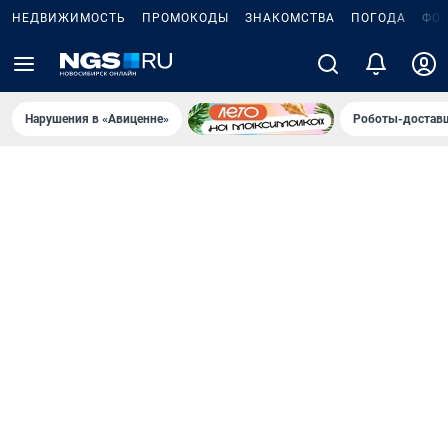
НЕДВИЖИМОСТЬ
ПРОМОКОДЫ
ЗНАКОМСТВА
ПОГОДА
ФО
Нарушения в «Авиценне»
Роботы-доставщ