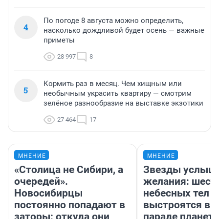
По погоде 8 августа можно определить,
4
насколько дождливой будет осень — важные
приметы
28 997
8
Кормить раз в месяц. Чем хищным или
5
необычным украсить квартиру — смотрим
зелёное разнообразие на выставке экзотики
27 464
17
МНЕНИЕ
МНЕНИЕ
«Столица не Сибири, а
Звезды услыш
очередей».
желания: шест
Новосибирцы
небесных тел
постоянно попадают в
выстроятся в 
заторы: откуда они
параде планет 